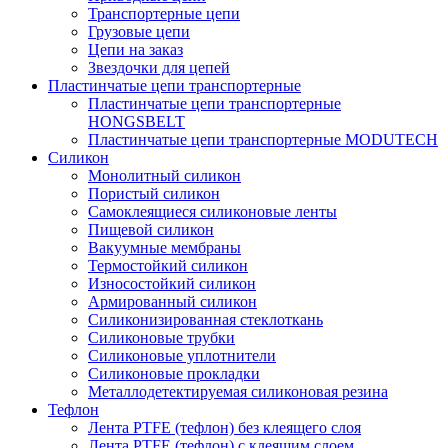
Транспортерные цепи
Грузовые цепи
Цепи на заказ
Звездочки для цепей
Пластинчатые цепи транспортерные
Пластинчатые цепи транспортерные
HONGSBELT
Пластинчатые цепи транспортерные MODUTECH
Силикон
Монолитный силикон
Пористый силикон
Самоклеящиеся силиконовые ленты
Пищевой силикон
Вакуумные мембраны
Термостойкий силикон
Износостойкий силикон
Армированный силикон
Силиконизированная стеклоткань
Силиконовые трубки
Силиконовые уплотнители
Силиконовые прокладки
Металлодетектируемая силиконовая резина
Тефлон
Лента PTFE (тефлон) без клеящего слоя
Лента PTFE (тефлон) с клеящим слоем