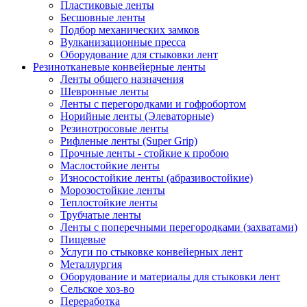
Пластиковые ленты
Бесшовные ленты
Подбор механических замков
Вулканизационные пресса
Оборудование для стыковки лент
Резинотканевые конвейерные ленты
Ленты общего назначения
Шевронные ленты
Ленты с перегородками и гофробортом
Норийные ленты (Элеваторные)
Резинотросовые ленты
Рифленые ленты (Super Grip)
Прочные ленты - стойкие к пробою
Маслостойкие ленты
Износостойкие ленты (абразивостойкие)
Морозостойкие ленты
Теплостойкие ленты
Трубчатые ленты
Ленты с поперечными перегородками (захватами)
Пищевые
Услуги по стыковке конвейерных лент
Металлургия
Оборудование и материалы для стыковки лент
Сельское хоз-во
Переработка