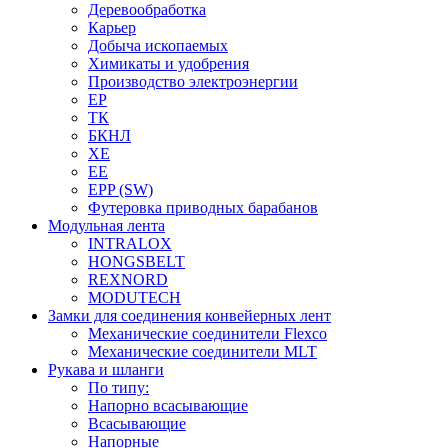
Деревообработка
Карьер
Добыча ископаемых
Химикаты и удобрения
Производство электроэнергии
EP
ТК
БКНЛ
XE
EE
EPP (SW)
Футеровка приводных барабанов
Модульная лента
INTRALOX
HONGSBELT
REXNORD
MODUTECH
Замки для соединения конвейерных лент
Механические соединители Flexco
Механические соединители MLT
Рукава и шланги
По типу:
Напорно всасывающие
Всасывающие
Напорные