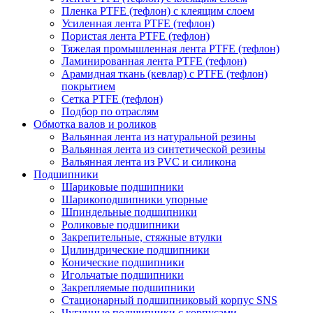
Пленка PTFE (тефлон) с клеящим слоем
Усиленная лента PTFE (тефлон)
Пористая лента PTFE (тефлон)
Тяжелая промышленная лента PTFE (тефлон)
Ламинированная лента PTFE (тефлон)
Арамидная ткань (кевлар) с PTFE (тефлон)
покрытием
Сетка PTFE (тефлон)
Подбор по отраслям
Обмотка валов и роликов
Вальянная лента из натуральной резины
Вальянная лента из синтетической резины
Вальянная лента из PVC и силикона
Подшипники
Шариковые подшипники
Шарикоподшипники упорные
Шпиндельные подшипники
Роликовые подшипники
Закрепительные, стяжные втулки
Цилиндрические подшипники
Конические подшипники
Игольчатые подшипники
Закрепляемые подшипники
Стационарный подшипниковый корпус SNS
Чугунные подшипники с корпусами