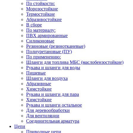
По стойкости:
Морозостойкие
Термостойкие
Абразивостойкие
В сборе
По материалу:
ПВХ армированные
Силиконовые
Резиновые (резинотканевые)
Полиуретановые (ПУ)
По применению:
Шланги для топлива МБС (маслобензостойкие)
Рукава и шланги для воды
Пищевые
Шланги для воздуха
Абразивные
Химстойкие
Рукава и шланги для пара
Химстойкие
Рукава и шланги остальное
Для деревообработки
Для вентиляции
Соединительная арматура
Цепи
Приводные цепи