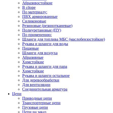
Абразивостойкие
В сборе
По материалу:
ПВХ армированные
Силиконовые
Резиновые (резинотканевые)
Полиуретановые (ПУ)
По применению:
Шланги для топлива МБС (маслобензостойкие)
Рукава и шланги для воды
Пищевые
Шланги для воздуха
Абразивные
Химстойкие
Рукава и шланги для пара
Химстойкие
Рукава и шланги остальное
Для деревообработки
Для вентиляции
Соединительная арматура
Цепи
Приводные цепи
Транспортерные цепи
Грузовые цепи
Цепи на заказ