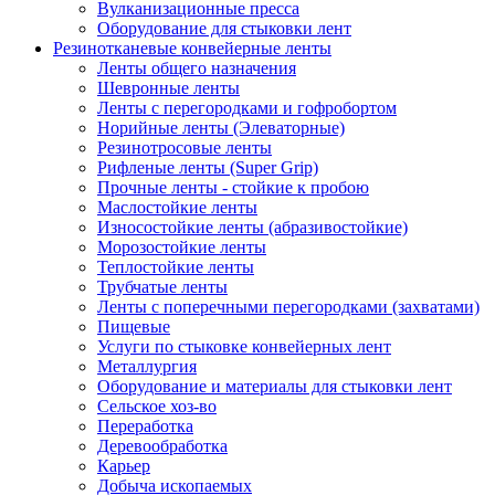
Вулканизационные пресса
Оборудование для стыковки лент
Резинотканевые конвейерные ленты
Ленты общего назначения
Шевронные ленты
Ленты с перегородками и гофробортом
Норийные ленты (Элеваторные)
Резинотросовые ленты
Рифленые ленты (Super Grip)
Прочные ленты - стойкие к пробою
Маслостойкие ленты
Износостойкие ленты (абразивостойкие)
Морозостойкие ленты
Теплостойкие ленты
Трубчатые ленты
Ленты с поперечными перегородками (захватами)
Пищевые
Услуги по стыковке конвейерных лент
Металлургия
Оборудование и материалы для стыковки лент
Сельское хоз-во
Переработка
Деревообработка
Карьер
Добыча ископаемых