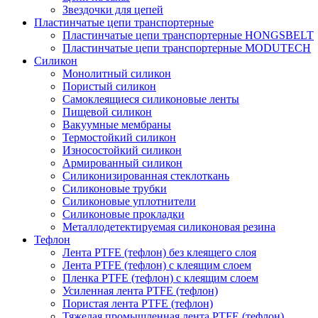
Звездочки для цепей
Пластинчатые цепи транспортерные
Пластинчатые цепи транспортерные HONGSBELT
Пластинчатые цепи транспортерные MODUTECH
Силикон
Монолитный силикон
Пористый силикон
Самоклеящиеся силиконовые ленты
Пищевой силикон
Вакуумные мембраны
Термостойкий силикон
Износостойкий силикон
Армированный силикон
Силиконизированная стеклоткань
Силиконовые трубки
Силиконовые уплотнители
Силиконовые прокладки
Металлодетектируемая силиконовая резина
Тефлон
Лента PTFE (тефлон) без клеящего слоя
Лента PTFE (тефлон) с клеящим слоем
Пленка PTFE (тефлон) с клеящим слоем
Усиленная лента PTFE (тефлон)
Пористая лента PTFE (тефлон)
Тяжелая промышленная лента PTFE (тефлон)