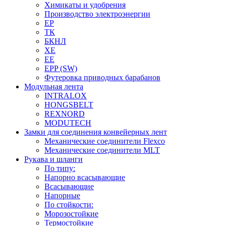
Химикаты и удобрения
Производство электроэнергии
EP
ТК
БКНЛ
XE
EE
EPP (SW)
Футеровка приводных барабанов
Модульная лента
INTRALOX
HONGSBELT
REXNORD
MODUTECH
Замки для соединения конвейерных лент
Механические соединители Flexco
Механические соединители MLT
Рукава и шланги
По типу:
Напорно всасывающие
Всасывающие
Напорные
По стойкости:
Морозостойкие
Термостойкие