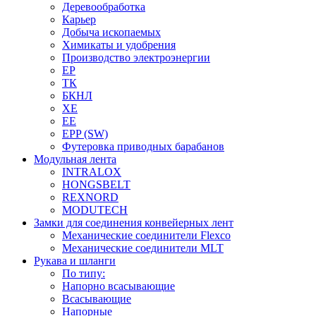
Деревообработка
Карьер
Добыча ископаемых
Химикаты и удобрения
Производство электроэнергии
EP
ТК
БКНЛ
XE
EE
EPP (SW)
Футеровка приводных барабанов
Модульная лента
INTRALOX
HONGSBELT
REXNORD
MODUTECH
Замки для соединения конвейерных лент
Механические соединители Flexco
Механические соединители MLT
Рукава и шланги
По типу:
Напорно всасывающие
Всасывающие
Напорные