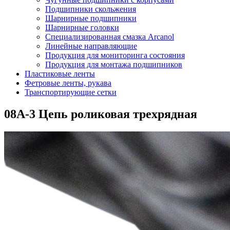
Подшипники скольжения
Шарнирные подшипники
Шарнирные головки
Специализированная смазка Arcanol
Линейные направляющие
Продукция для мониторинга состояния
Продукция для монтажа подшипников
Пластиковые ленты
Фетровые ленты, рукава
Транспортирующие сетки
08A-3 Цепь роликовая трехрядная