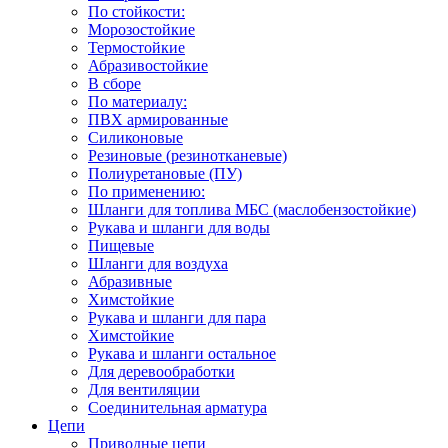
По стойкости:
Морозостойкие
Термостойкие
Абразивостойкие
В сборе
По материалу:
ПВХ армированные
Силиконовые
Резиновые (резинотканевые)
Полиуретановые (ПУ)
По применению:
Шланги для топлива МБС (маслобензостойкие)
Рукава и шланги для воды
Пищевые
Шланги для воздуха
Абразивные
Химстойкие
Рукава и шланги для пара
Химстойкие
Рукава и шланги остальное
Для деревообработки
Для вентиляции
Соединительная арматура
Цепи
Приводные цепи