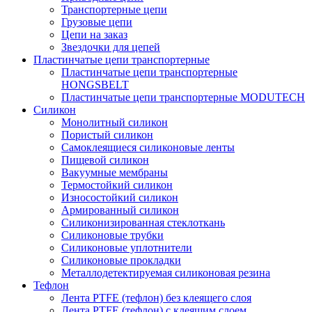
Транспортерные цепи
Грузовые цепи
Цепи на заказ
Звездочки для цепей
Пластинчатые цепи транспортерные
Пластинчатые цепи транспортерные
HONGSBELT
Пластинчатые цепи транспортерные MODUTECH
Силикон
Монолитный силикон
Пористый силикон
Самоклеящиеся силиконовые ленты
Пищевой силикон
Вакуумные мембраны
Термостойкий силикон
Износостойкий силикон
Армированный силикон
Силиконизированная стеклоткань
Силиконовые трубки
Силиконовые уплотнители
Силиконовые прокладки
Металлодетектируемая силиконовая резина
Тефлон
Лента PTFE (тефлон) без клеящего слоя
Лента PTFE (тефлон) с клеящим слоем