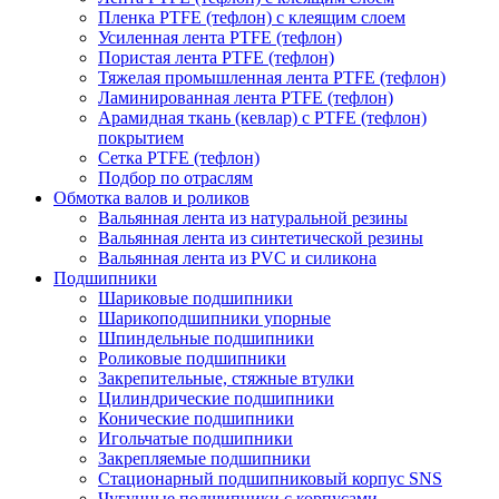
Пленка PTFE (тефлон) с клеящим слоем
Усиленная лента PTFE (тефлон)
Пористая лента PTFE (тефлон)
Тяжелая промышленная лента PTFE (тефлон)
Ламинированная лента PTFE (тефлон)
Арамидная ткань (кевлар) с PTFE (тефлон)
покрытием
Сетка PTFE (тефлон)
Подбор по отраслям
Обмотка валов и роликов
Вальянная лента из натуральной резины
Вальянная лента из синтетической резины
Вальянная лента из PVC и силикона
Подшипники
Шариковые подшипники
Шарикоподшипники упорные
Шпиндельные подшипники
Роликовые подшипники
Закрепительные, стяжные втулки
Цилиндрические подшипники
Конические подшипники
Игольчатые подшипники
Закрепляемые подшипники
Стационарный подшипниковый корпус SNS
Чугунные подшипники с корпусами