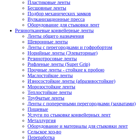
Пластиковые ленты
Бесшовные ленты
Подбор механических замков
Вулканизационные пресса
Оборудование для стыковки лент
Резинотканевые конвейерные ленты
Ленты общего назначения
Шевронные ленты
Ленты с перегородками и гофробортом
Норийные ленты (Элеваторные)
Резинотросовые ленты
Рифленые ленты (Super Grip)
Прочные ленты - стойкие к пробою
Маслостойкие ленты
Износостойкие ленты (абразивостойкие)
Морозостойкие ленты
Теплостойкие ленты
Трубчатые ленты
Ленты с поперечными перегородками (захватами)
Пищевые
Услуги по стыковке конвейерных лент
Металлургия
Оборудование и материалы для стыковки лент
Сельское хоз-во
Переработка