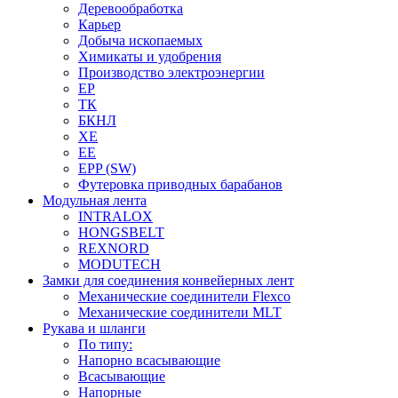
Деревообработка
Карьер
Добыча ископаемых
Химикаты и удобрения
Производство электроэнергии
EP
ТК
БКНЛ
XE
EE
EPP (SW)
Футеровка приводных барабанов
Модульная лента
INTRALOX
HONGSBELT
REXNORD
MODUTECH
Замки для соединения конвейерных лент
Механические соединители Flexco
Механические соединители MLT
Рукава и шланги
По типу:
Напорно всасывающие
Всасывающие
Напорные