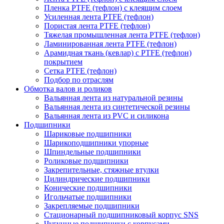
Пленка PTFE (тефлон) с клеящим слоем
Усиленная лента PTFE (тефлон)
Пористая лента PTFE (тефлон)
Тяжелая промышленная лента PTFE (тефлон)
Ламинированная лента PTFE (тефлон)
Арамидная ткань (кевлар) с PTFE (тефлон)
покрытием
Сетка PTFE (тефлон)
Подбор по отраслям
Обмотка валов и роликов
Вальянная лента из натуральной резины
Вальянная лента из синтетической резины
Вальянная лента из PVC и силикона
Подшипники
Шариковые подшипники
Шарикоподшипники упорные
Шпиндельные подшипники
Роликовые подшипники
Закрепительные, стяжные втулки
Цилиндрические подшипники
Конические подшипники
Игольчатые подшипники
Закрепляемые подшипники
Стационарный подшипниковый корпус SNS
Чугунные подшипники с корпусами