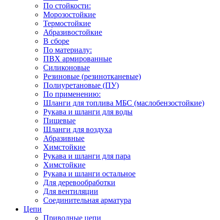
По стойкости:
Морозостойкие
Термостойкие
Абразивостойкие
В сборе
По материалу:
ПВХ армированные
Силиконовые
Резиновые (резинотканевые)
Полиуретановые (ПУ)
По применению:
Шланги для топлива МБС (маслобензостойкие)
Рукава и шланги для воды
Пищевые
Шланги для воздуха
Абразивные
Химстойкие
Рукава и шланги для пара
Химстойкие
Рукава и шланги остальное
Для деревообработки
Для вентиляции
Соединительная арматура
Цепи
Приводные цепи