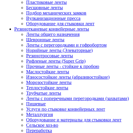
Пластиковые ленты
Бесшовные ленты
Подбор механических замков
Вулканизационные пресса
Оборудование для стыковки лент
Резинотканевые конвейерные ленты
Ленты общего назначения
Шевронные ленты
Ленты с перегородками и гофробортом
Норийные ленты (Элеваторные)
Резинотросовые ленты
Рифленые ленты (Super Grip)
Прочные ленты - стойкие к пробою
Маслостойкие ленты
Износостойкие ленты (абразивостойкие)
Морозостойкие ленты
Теплостойкие ленты
Трубчатые ленты
Ленты с поперечными перегородками (захватами)
Пищевые
Услуги по стыковке конвейерных лент
Металлургия
Оборудование и материалы для стыковки лент
Сельское хоз-во
Переработка