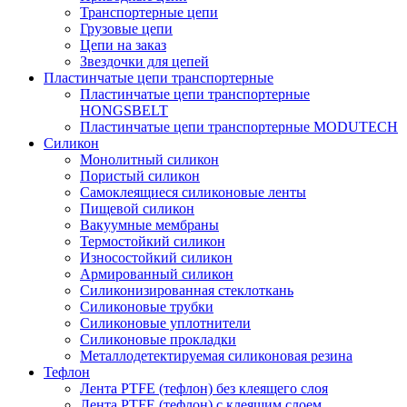
Транспортерные цепи
Грузовые цепи
Цепи на заказ
Звездочки для цепей
Пластинчатые цепи транспортерные
Пластинчатые цепи транспортерные
HONGSBELT
Пластинчатые цепи транспортерные MODUTECH
Силикон
Монолитный силикон
Пористый силикон
Самоклеящиеся силиконовые ленты
Пищевой силикон
Вакуумные мембраны
Термостойкий силикон
Износостойкий силикон
Армированный силикон
Силиконизированная стеклоткань
Силиконовые трубки
Силиконовые уплотнители
Силиконовые прокладки
Металлодетектируемая силиконовая резина
Тефлон
Лента PTFE (тефлон) без клеящего слоя
Лента PTFE (тефлон) с клеящим слоем