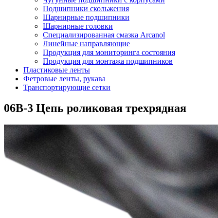
Подшипники скольжения
Шарнирные подшипники
Шарнирные головки
Специализированная смазка Arcanol
Линейные направляющие
Продукция для мониторинга состояния
Продукция для монтажа подшипников
Пластиковые ленты
Фетровые ленты, рукава
Транспортирующие сетки
06B-3 Цепь роликовая трехрядная