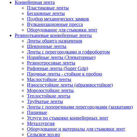
Конвейерная лента
Пластиковые ленты
Бесшовные ленты
Подбор механических замков
Вулканизационные пресса
Оборудование для стыковки лент
Резинотканевые конвейерные ленты
Ленты общего назначения
Шевронные ленты
Ленты с перегородками и гофробортом
Норийные ленты (Элеваторные)
Резинотросовые ленты
Рифленые ленты (Super Grip)
Прочные ленты - стойкие к пробою
Маслостойкие ленты
Износостойкие ленты (абразивостойкие)
Морозостойкие ленты
Теплостойкие ленты
Трубчатые ленты
Ленты с поперечными перегородками (захватами)
Пищевые
Услуги по стыковке конвейерных лент
Металлургия
Оборудование и материалы для стыковки лент
Сельское хоз-во