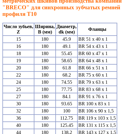
метрических шкивов производства компании
"BRECO" для синхронных зубчатых ремней
профиля T10
Число зубьев,
Ширина,
Диаметр,
Фланцы
Z
B (мм)
dk (мм)
15
180
45.9
BR 51 x 40 x 1
16
180
49.1
BR 54 x 43 x 1
18
180
55.45
BR 60 x 47 x 1
19
180
58.65
BR 64 x 48 x 1
20
180
61.8
BR 66 x 51 x 1
22
180
68.2
BR 75 x 60 x 1
24
180
74.55
BR 79 x 63 x 1
25
180
77.75
BR 83 x 68 x 1
27
180
84.1
BR 91 x 76 x 1
30
180
93.65
BR 100 x 83 x 1
32
180
100
BR 106 x 90 x 1,5
36
180
112.75
BR 119 x 103 x 1,5
40
180
125.45
BR 131 x 115 x 1,5
44
180
138.2
BR 143 x 127 x 1,5