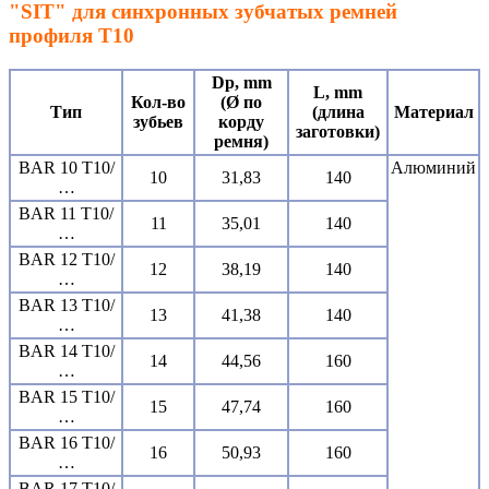
"SIT" для синхронных зубчатых ремней
профиля T10
Dp, mm
L, mm
Кол-во
(Ø по
Тип
(длина
Материал
зубьев
корду
заготовки)
ремня)
BAR 10 T10/
Алюминий
10
31,83
140
…
BAR 11 T10/
11
35,01
140
…
BAR 12 T10/
12
38,19
140
…
BAR 13 T10/
13
41,38
140
…
BAR 14 T10/
14
44,56
160
…
BAR 15 T10/
15
47,74
160
…
BAR 16 T10/
16
50,93
160
…
BAR 17 T10/