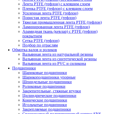
Лента PTFE (тефлон) с клеящим слоем
Пленка PTFE (тефлон) с клеящим слоем
Усиленная лента PTFE (тефлон)
Пористая лента PTFE (тефлон)
Тяжелая промышленная лента PTFE (тефлон)
Ламинированная лента PTFE (тефлон)
Арамидная ткань (кевлар) с PTFE (тефлон)
покрытием
Сетка PTFE (тефлон)
Подбор по отраслям
Обмотка валов и роликов
Вальянная лента из натуральной резины
Вальянная лента из синтетической резины
Вальянная лента из PVC и силикона
Подшипники
Шариковые подшипники
Шарикоподшипники упорные
Шпиндельные подшипники
Роликовые подшипники
Закрепительные, стяжные втулки
Цилиндрические подшипники
Конические подшипники
Игольчатые подшипники
Закрепляемые подшипники
Стационарный подшипниковый корпус SNS