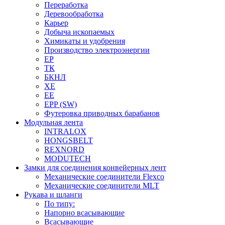
Переработка
Деревообработка
Карьер
Добыча ископаемых
Химикаты и удобрения
Производство электроэнергии
EP
ТК
БКНЛ
XE
EE
EPP (SW)
Футеровка приводных барабанов
Модульная лента
INTRALOX
HONGSBELT
REXNORD
MODUTECH
Замки для соединения конвейерных лент
Механические соединители Flexco
Механические соединители MLT
Рукава и шланги
По типу:
Напорно всасывающие
Всасывающие