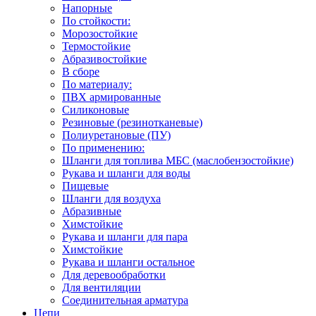
Напорные
По стойкости:
Морозостойкие
Термостойкие
Абразивостойкие
В сборе
По материалу:
ПВХ армированные
Силиконовые
Резиновые (резинотканевые)
Полиуретановые (ПУ)
По применению:
Шланги для топлива МБС (маслобензостойкие)
Рукава и шланги для воды
Пищевые
Шланги для воздуха
Абразивные
Химстойкие
Рукава и шланги для пара
Химстойкие
Рукава и шланги остальное
Для деревообработки
Для вентиляции
Соединительная арматура
Цепи