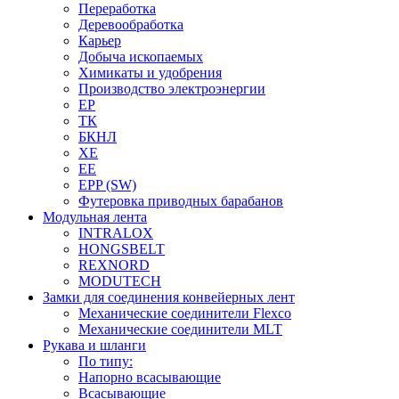
Переработка
Деревообработка
Карьер
Добыча ископаемых
Химикаты и удобрения
Производство электроэнергии
EP
ТК
БКНЛ
XE
EE
EPP (SW)
Футеровка приводных барабанов
Модульная лента
INTRALOX
HONGSBELT
REXNORD
MODUTECH
Замки для соединения конвейерных лент
Механические соединители Flexco
Механические соединители MLT
Рукава и шланги
По типу:
Напорно всасывающие
Всасывающие