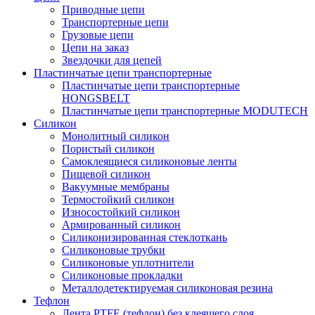
Приводные цепи
Транспортерные цепи
Грузовые цепи
Цепи на заказ
Звездочки для цепей
Пластинчатые цепи транспортерные
Пластинчатые цепи транспортерные
HONGSBELT
Пластинчатые цепи транспортерные MODUTECH
Силикон
Монолитный силикон
Пористый силикон
Самоклеящиеся силиконовые ленты
Пищевой силикон
Вакуумные мембраны
Термостойкий силикон
Износостойкий силикон
Армированный силикон
Силиконизированная стеклоткань
Силиконовые трубки
Силиконовые уплотнители
Силиконовые прокладки
Металлодетектируемая силиконовая резина
Тефлон
Лента PTFE (тефлон) без клеящего слоя