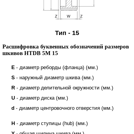
Тип - 15
Расшифровка буквенных обозначений размеров
шкивов HTDB 5M 15
E
- диаметр реборды (фланца) (мм.)
S
- наружный диаметр шкива (мм.)
R
- диаметр делительной окружности (мм.)
U
- диаметр диска (мм.)
d
- диаметр центровочного отверстия (мм.)
H
- диаметр ступицы (hub) (мм.)
Y
- общая ширина шкива (мм.)