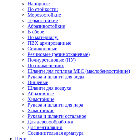
Напорные
По стойкости:
Морозостойкие
Термостойкие
Абразивостойкие
В сборе
По материалу:
ПВХ армированные
Силиконовые
Резиновые (резинотканевые)
Полиуретановые (ПУ)
По применению:
Шланги для топлива МБС (маслобензостойкие)
Рукава и шланги для воды
Пищевые
Шланги для воздуха
Абразивные
Химстойкие
Рукава и шланги для пара
Химстойкие
Рукава и шланги остальное
Для деревообработки
Для вентиляции
Соединительная арматура
Цепи