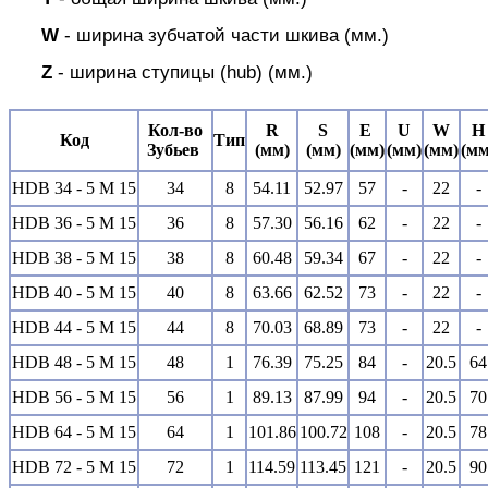
W
- ширина зубчатой части шкива (мм.)
Z
- ширина ступицы (hub) (мм.)
Кол-во
R
S
E
U
W
H
Код
Тип
Зубьев
(мм)
(мм)
(мм)
(мм)
(мм)
(мм
HDВ 34 - 5 M 15
34
8
54.11
52.97
57
-
22
-
HDВ 36 - 5 M 15
36
8
57.30
56.16
62
-
22
-
HDВ 38 - 5 M 15
38
8
60.48
59.34
67
-
22
-
HDВ 40 - 5 M 15
40
8
63.66
62.52
73
-
22
-
HDВ 44 - 5 M 15
44
8
70.03
68.89
73
-
22
-
HDВ 48 - 5 M 15
48
1
76.39
75.25
84
-
20.5
64
HDВ 56 - 5 M 15
56
1
89.13
87.99
94
-
20.5
70
HDВ 64 - 5 M 15
64
1
101.86
100.72
108
-
20.5
78
HDВ 72 - 5 M 15
72
1
114.59
113.45
121
-
20.5
90