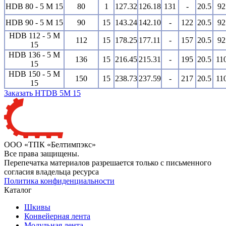
HDВ 80 - 5 M 15
80
1
127.32
126.18
131
-
20.5
92
HDВ 90 - 5 M 15
90
15
143.24
142.10
-
122
20.5
92
HDВ 112 - 5 M
112
15
178.25
177.11
-
157
20.5
92
15
HDВ 136 - 5 M
136
15
216.45
215.31
-
195
20.5
11
15
HDВ 150 - 5 M
150
15
238.73
237.59
-
217
20.5
11
15
Заказать HTDB 5M 15
ООО «ТПК «Белтимпэкс»
Все права защищены.
Перепечатка материалов разрешается только с письменного
согласия владельца ресурса
Политика конфиденциальности
Каталог
Шкивы
Конвейерная лента
Модульная лента