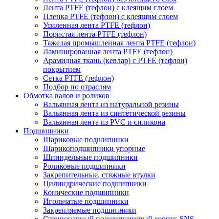
Лента PTFE (тефлон) с клеящим слоем
Пленка PTFE (тефлон) с клеящим слоем
Усиленная лента PTFE (тефлон)
Пористая лента PTFE (тефлон)
Тяжелая промышленная лента PTFE (тефлон)
Ламинированная лента PTFE (тефлон)
Арамидная ткань (кевлар) с PTFE (тефлон)
покрытием
Сетка PTFE (тефлон)
Подбор по отраслям
Обмотка валов и роликов
Вальянная лента из натуральной резины
Вальянная лента из синтетической резины
Вальянная лента из PVC и силикона
Подшипники
Шариковые подшипники
Шарикоподшипники упорные
Шпиндельные подшипники
Роликовые подшипники
Закрепительные, стяжные втулки
Цилиндрические подшипники
Конические подшипники
Игольчатые подшипники
Закрепляемые подшипники
Стационарный подшипниковый корпус SNS