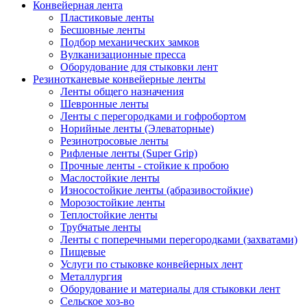
Конвейерная лента
Пластиковые ленты
Бесшовные ленты
Подбор механических замков
Вулканизационные пресса
Оборудование для стыковки лент
Резинотканевые конвейерные ленты
Ленты общего назначения
Шевронные ленты
Ленты с перегородками и гофробортом
Норийные ленты (Элеваторные)
Резинотросовые ленты
Рифленые ленты (Super Grip)
Прочные ленты - стойкие к пробою
Маслостойкие ленты
Износостойкие ленты (абразивостойкие)
Морозостойкие ленты
Теплостойкие ленты
Трубчатые ленты
Ленты с поперечными перегородками (захватами)
Пищевые
Услуги по стыковке конвейерных лент
Металлургия
Оборудование и материалы для стыковки лент
Сельское хоз-во