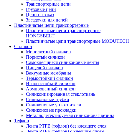
Транспортерные цепи
Грузовые цепи
Цепи на заказ
Звездочки для цепей
Пластинчатые цепи транспортерные
Пластинчатые цепи транспортерные
HONGSBELT
Пластинчатые цепи транспортерные MODUTECH
Силикон
Монолитный силикон
Пористый силикон
Самоклеящиеся силиконовые ленты
Пищевой силикон
Вакуумные мембраны
Термостойкий силикон
Износостойкий силикон
Армированный силикон
Силиконизированная стеклоткань
Силиконовые трубки
Силиконовые уплотнители
Силиконовые прокладки
Металлодетектируемая силиконовая резина
Тефлон
Лента PTFE (тефлон) без клеящего слоя
Лента PTFE (тефлон) с клеящим слоем