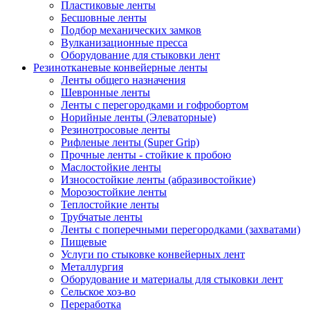
Пластиковые ленты
Бесшовные ленты
Подбор механических замков
Вулканизационные пресса
Оборудование для стыковки лент
Резинотканевые конвейерные ленты
Ленты общего назначения
Шевронные ленты
Ленты с перегородками и гофробортом
Норийные ленты (Элеваторные)
Резинотросовые ленты
Рифленые ленты (Super Grip)
Прочные ленты - стойкие к пробою
Маслостойкие ленты
Износостойкие ленты (абразивостойкие)
Морозостойкие ленты
Теплостойкие ленты
Трубчатые ленты
Ленты с поперечными перегородками (захватами)
Пищевые
Услуги по стыковке конвейерных лент
Металлургия
Оборудование и материалы для стыковки лент
Сельское хоз-во
Переработка