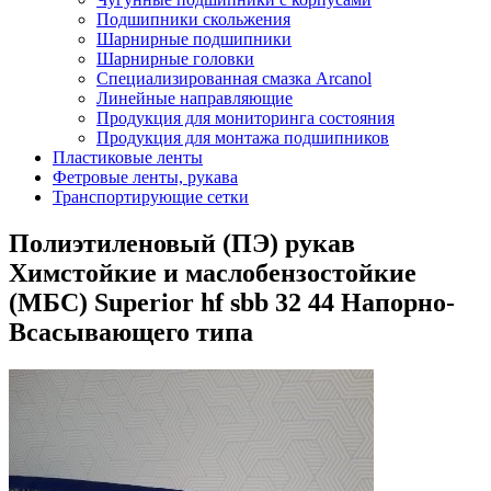
Подшипники скольжения
Шарнирные подшипники
Шарнирные головки
Специализированная смазка Arcanol
Линейные направляющие
Продукция для мониторинга состояния
Продукция для монтажа подшипников
Пластиковые ленты
Фетровые ленты, рукава
Транспортирующие сетки
Полиэтиленовый (ПЭ) рукав
Химстойкие и маслобензостойкие
(МБС) Superior hf sbb 32 44 Напорно-
Всасывающего типа