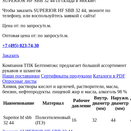
SUPERIOR HF SBB 32 44 со склада в Москве!
Чтобы заказать SUPERIOR HF SBB 32 44, звоните по
телефону, или воспользуйтесь заявкой с сайта!
Цена от: по запросу/п.м.
Оптовая цена от: по запросу/п.м.
+7 (495) 023-74-30
Заказать
Компания ТПК Белтимпэкс предлагает большой ассортимент
рукавов и шлангов
Наши поставщики
Сертификаты продукции
Каталоги в PDF
Опросные листы
Химия, растворы кислот и щелочей, растворители, масла,
бензин, нефтепродукты. пищевой жир и масла, алкоголь 98 %
Внутр.
Hаружн.
Рабочее
Наименование
Материал
диаметр
диаметр
давление
(мм)
(мм)
Superior hf sbb
Полиэтиленовый
16
32
44
32 44
(ПЭ)