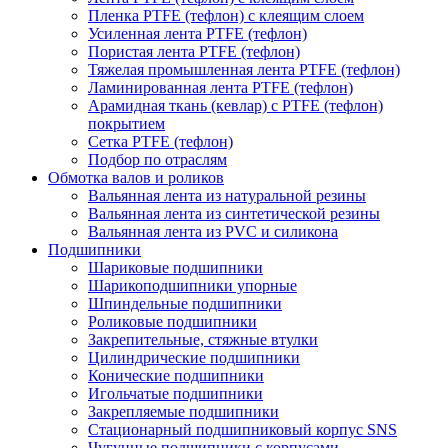
Пленка PTFE (тефлон) с клеящим слоем
Усиленная лента PTFE (тефлон)
Пористая лента PTFE (тефлон)
Тяжелая промышленная лента PTFE (тефлон)
Ламинированная лента PTFE (тефлон)
Арамидная ткань (кевлар) с PTFE (тефлон)
покрытием
Сетка PTFE (тефлон)
Подбор по отраслям
Обмотка валов и роликов
Вальянная лента из натуральной резины
Вальянная лента из синтетической резины
Вальянная лента из PVC и силикона
Подшипники
Шариковые подшипники
Шарикоподшипники упорные
Шпиндельные подшипники
Роликовые подшипники
Закрепительные, стяжные втулки
Цилиндрические подшипники
Конические подшипники
Игольчатые подшипники
Закрепляемые подшипники
Стационарный подшипниковый корпус SNS
Чугунные подшипники с корпусами