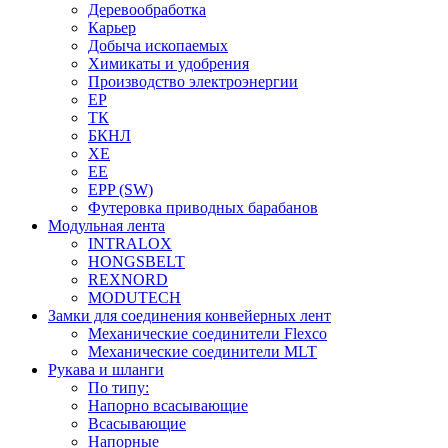
Деревообработка
Карьер
Добыча ископаемых
Химикаты и удобрения
Производство электроэнергии
EP
ТК
БКНЛ
XE
EE
EPP (SW)
Футеровка приводных барабанов
Модульная лента
INTRALOX
HONGSBELT
REXNORD
MODUTECH
Замки для соединения конвейерных лент
Механические соединители Flexco
Механические соединители MLT
Рукава и шланги
По типу:
Напорно всасывающие
Всасывающие
Напорные