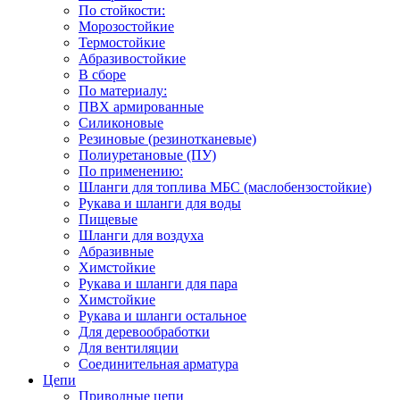
По стойкости:
Морозостойкие
Термостойкие
Абразивостойкие
В сборе
По материалу:
ПВХ армированные
Силиконовые
Резиновые (резинотканевые)
Полиуретановые (ПУ)
По применению:
Шланги для топлива МБС (маслобензостойкие)
Рукава и шланги для воды
Пищевые
Шланги для воздуха
Абразивные
Химстойкие
Рукава и шланги для пара
Химстойкие
Рукава и шланги остальное
Для деревообработки
Для вентиляции
Соединительная арматура
Цепи
Приводные цепи