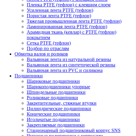
Пленка PTFE (тефлон) с клеящим слоем
Усиленная лента PTFE (тефлон)
Пористая лента PTFE (тефлон)
Тяжелая промышленная лента PTFE (тефлон)
Ламинированная лента PTFE (тефлон)
Арамидная ткань (кевлар) с PTFE (тефлон)
покрытием
Сетка PTFE (тефлон)
Подбор по отраслям
Обмотка валов и роликов
Вальянная лента из натуральной резины
Вальянная лента из синтетической резины
Вальянная лента из PVC и силикона
Подшипники
Шариковые подшипники
Шарикоподшипники упорные
Шпиндельные подшипники
Роликовые подшипники
Закрепительные, стяжные втулки
Цилиндрические подшипники
Конические подшипники
Игольчатые подшипники
Закрепляемые подшипники
Стационарный подшипниковый корпус SNS
Чугунные подшипники с корпусами