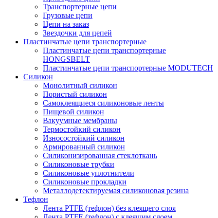
Транспортерные цепи
Грузовые цепи
Цепи на заказ
Звездочки для цепей
Пластинчатые цепи транспортерные
Пластинчатые цепи транспортерные
HONGSBELT
Пластинчатые цепи транспортерные MODUTECH
Силикон
Монолитный силикон
Пористый силикон
Самоклеящиеся силиконовые ленты
Пищевой силикон
Вакуумные мембраны
Термостойкий силикон
Износостойкий силикон
Армированный силикон
Силиконизированная стеклоткань
Силиконовые трубки
Силиконовые уплотнители
Силиконовые прокладки
Металлодетектируемая силиконовая резина
Тефлон
Лента PTFE (тефлон) без клеящего слоя
Лента PTFE (тефлон) с клеящим слоем