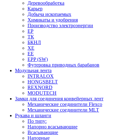
Деревообработка
Карьер
Добыча ископаемых
Химикаты и удобрения
Производство электроэнергии
EP
ТК
БКНЛ
XE
EE
EPP (SW)
Футеровка приводных барабанов
Модульная лента
INTRALOX
HONGSBELT
REXNORD
MODUTECH
Замки для соединения конвейерных лент
Механические соединители Flexco
Механические соединители MLT
Рукава и шланги
По типу:
Напорно всасывающие
Всасывающие
Напорные