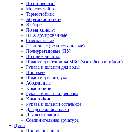
По стойкости:
Морозостойкие
Термостойкие
Абразивостойкие
В сборе
По материалу:
ПВХ армированные
Силиконовые
Резиновые (резинотканевые)
Полиуретановые (ПУ)
По применению:
Шланги для топлива МБС (маслобензостойкие)
Рукава и шланги для воды
Пищевые
Шланги для воздуха
Абразивные
Химстойкие
Рукава и шланги для пара
Химстойкие
Рукава и шланги остальное
Для деревообработки
Для вентиляции
Соединительная арматура
Цепи
Приводные цепи