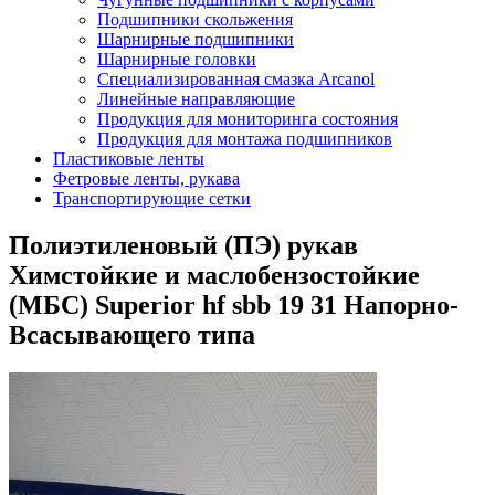
Подшипники скольжения
Шарнирные подшипники
Шарнирные головки
Специализированная смазка Arcanol
Линейные направляющие
Продукция для мониторинга состояния
Продукция для монтажа подшипников
Пластиковые ленты
Фетровые ленты, рукава
Транспортирующие сетки
Полиэтиленовый (ПЭ) рукав
Химстойкие и маслобензостойкие
(МБС) Superior hf sbb 19 31 Напорно-
Всасывающего типа