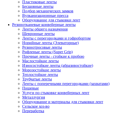
Пластиковые ленты
Бесшовные ленты
Подбор механических замков
Вулканизационные пресса
Оборудование для стыковки лент
Резинотканевые конвейерные ленты
Ленты общего назначения
Шевронные ленты
Ленты с перегородками и гофробортом
Норийные ленты (Элеваторные)
Резинотросовые ленты
Рифленые ленты (Super Grip)
Прочные ленты - стойкие к пробою
Маслостойкие ленты
Износостойкие ленты (абразивостойкие)
Морозостойкие ленты
Теплостойкие ленты
Трубчатые ленты
Ленты с поперечными перегородками (захватами)
Пищевые
Услуги по стыковке конвейерных лент
Металлургия
Оборудование и материалы для стыковки лент
Сельское хоз-во
Переработка