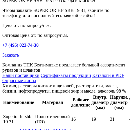
SUPERIOR HF SBB 19 31 со склада в Москве!
Чтобы заказать SUPERIOR HF SBB 19 31, звоните по
телефону, или воспользуйтесь заявкой с сайта!
Цена от: по запросу/п.м.
Оптовая цена от: по запросу/п.м.
+7 (495) 023-74-30
Заказать
Компания ТПК Белтимпэкс предлагает большой ассортимент
рукавов и шлангов
Наши поставщики
Сертификаты продукции
Каталоги в PDF
Опросные листы
Химия, растворы кислот и щелочей, растворители, масла,
бензин, нефтепродукты. пищевой жир и масла, алкоголь 98 %
Внутр.
Hаружн.
Рабочее
Наименование
Материал
диаметр
диаметр
давление
(мм)
(мм)
Superior hf sbb
Полиэтиленовый
16
19
31
19 31
(ПЭ)