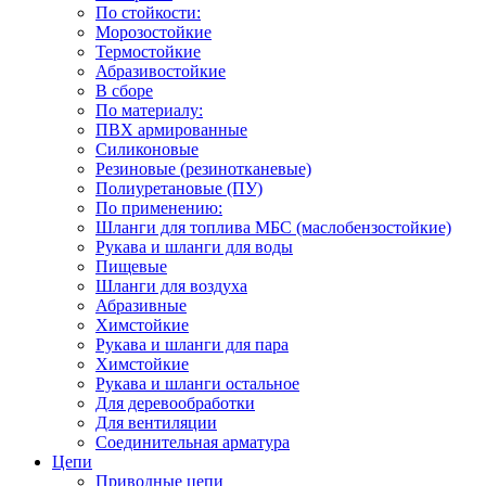
По стойкости:
Морозостойкие
Термостойкие
Абразивостойкие
В сборе
По материалу:
ПВХ армированные
Силиконовые
Резиновые (резинотканевые)
Полиуретановые (ПУ)
По применению:
Шланги для топлива МБС (маслобензостойкие)
Рукава и шланги для воды
Пищевые
Шланги для воздуха
Абразивные
Химстойкие
Рукава и шланги для пара
Химстойкие
Рукава и шланги остальное
Для деревообработки
Для вентиляции
Соединительная арматура
Цепи
Приводные цепи