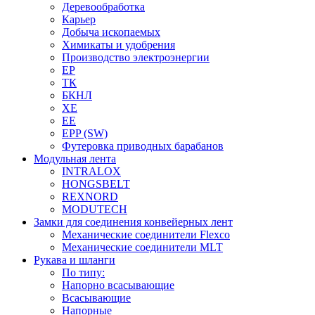
Деревообработка
Карьер
Добыча ископаемых
Химикаты и удобрения
Производство электроэнергии
EP
ТК
БКНЛ
XE
EE
EPP (SW)
Футеровка приводных барабанов
Модульная лента
INTRALOX
HONGSBELT
REXNORD
MODUTECH
Замки для соединения конвейерных лент
Механические соединители Flexco
Механические соединители MLT
Рукава и шланги
По типу:
Напорно всасывающие
Всасывающие
Напорные