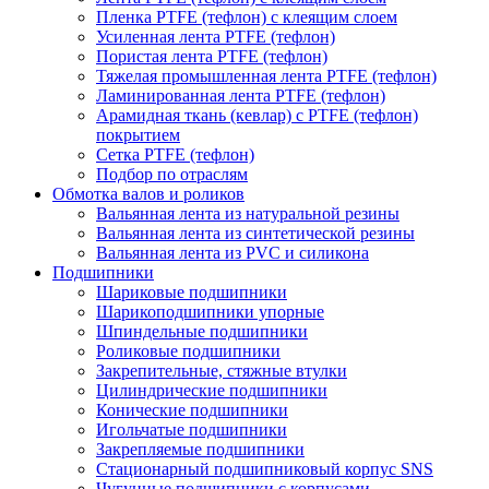
Пленка PTFE (тефлон) с клеящим слоем
Усиленная лента PTFE (тефлон)
Пористая лента PTFE (тефлон)
Тяжелая промышленная лента PTFE (тефлон)
Ламинированная лента PTFE (тефлон)
Арамидная ткань (кевлар) с PTFE (тефлон)
покрытием
Сетка PTFE (тефлон)
Подбор по отраслям
Обмотка валов и роликов
Вальянная лента из натуральной резины
Вальянная лента из синтетической резины
Вальянная лента из PVC и силикона
Подшипники
Шариковые подшипники
Шарикоподшипники упорные
Шпиндельные подшипники
Роликовые подшипники
Закрепительные, стяжные втулки
Цилиндрические подшипники
Конические подшипники
Игольчатые подшипники
Закрепляемые подшипники
Стационарный подшипниковый корпус SNS
Чугунные подшипники с корпусами