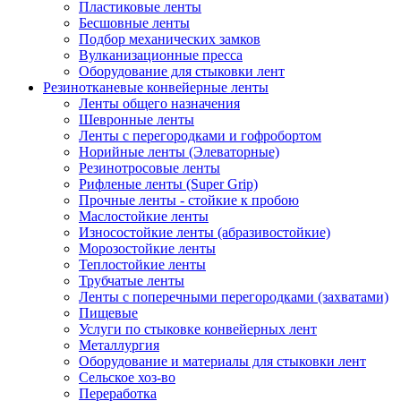
Пластиковые ленты
Бесшовные ленты
Подбор механических замков
Вулканизационные пресса
Оборудование для стыковки лент
Резинотканевые конвейерные ленты
Ленты общего назначения
Шевронные ленты
Ленты с перегородками и гофробортом
Норийные ленты (Элеваторные)
Резинотросовые ленты
Рифленые ленты (Super Grip)
Прочные ленты - стойкие к пробою
Маслостойкие ленты
Износостойкие ленты (абразивостойкие)
Морозостойкие ленты
Теплостойкие ленты
Трубчатые ленты
Ленты с поперечными перегородками (захватами)
Пищевые
Услуги по стыковке конвейерных лент
Металлургия
Оборудование и материалы для стыковки лент
Сельское хоз-во
Переработка