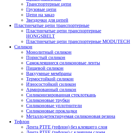
Транспортерные цепи
Грузовые цепи
Цепи на заказ
Звездочки для цепей
Пластинчатые цепи транспортерные
Пластинчатые цепи транспортерные
HONGSBELT
Пластинчатые цепи транспортерные MODUTECH
Силикон
Монолитный силикон
Пористый силикон
Самоклеящиеся силиконовые ленты
Пищевой силикон
Вакуумные мембраны
Термостойкий силикон
Износостойкий силикон
Армированный силикон
Силиконизированная стеклоткань
Силиконовые трубки
Силиконовые уплотнители
Силиконовые прокладки
Металлодетектируемая силиконовая резина
Тефлон
Лента PTFE (тефлон) без клеящего слоя
Лента PTFE (тефлон) с клеящим слоем