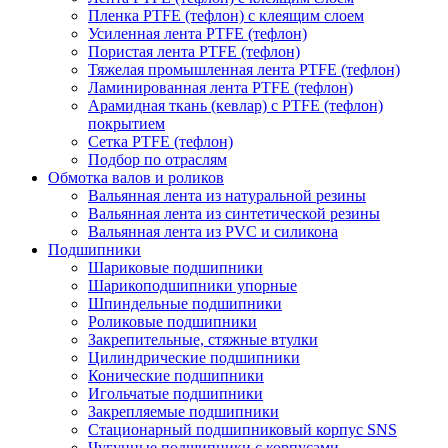
Пленка PTFE (тефлон) с клеящим слоем
Усиленная лента PTFE (тефлон)
Пористая лента PTFE (тефлон)
Тяжелая промышленная лента PTFE (тефлон)
Ламинированная лента PTFE (тефлон)
Арамидная ткань (кевлар) с PTFE (тефлон)
покрытием
Сетка PTFE (тефлон)
Подбор по отраслям
Обмотка валов и роликов
Вальянная лента из натуральной резины
Вальянная лента из синтетической резины
Вальянная лента из PVC и силикона
Подшипники
Шариковые подшипники
Шарикоподшипники упорные
Шпиндельные подшипники
Роликовые подшипники
Закрепительные, стяжные втулки
Цилиндрические подшипники
Конические подшипники
Игольчатые подшипники
Закрепляемые подшипники
Стационарный подшипниковый корпус SNS
Чугунные подшипники с корпусами