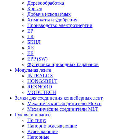
Деревообработка
Карьер
Добыча ископаемых
Химикаты и удобрения
Производство электроэнергии
EP
ТК
БКНЛ
XE
EE
EPP (SW)
Футеровка приводных барабанов
Модульная лента
INTRALOX
HONGSBELT
REXNORD
MODUTECH
Замки для соединения конвейерных лент
Механические соединители Flexco
Механические соединители MLT
Рукава и шланги
По типу:
Напорно всасывающие
Всасывающие
Напорные