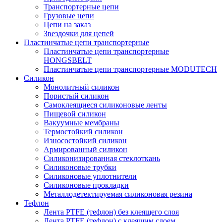
Транспортерные цепи
Грузовые цепи
Цепи на заказ
Звездочки для цепей
Пластинчатые цепи транспортерные
Пластинчатые цепи транспортерные
HONGSBELT
Пластинчатые цепи транспортерные MODUTECH
Силикон
Монолитный силикон
Пористый силикон
Самоклеящиеся силиконовые ленты
Пищевой силикон
Вакуумные мембраны
Термостойкий силикон
Износостойкий силикон
Армированный силикон
Силиконизированная стеклоткань
Силиконовые трубки
Силиконовые уплотнители
Силиконовые прокладки
Металлодетектируемая силиконовая резина
Тефлон
Лента PTFE (тефлон) без клеящего слоя
Лента PTFE (тефлон) с клеящим слоем