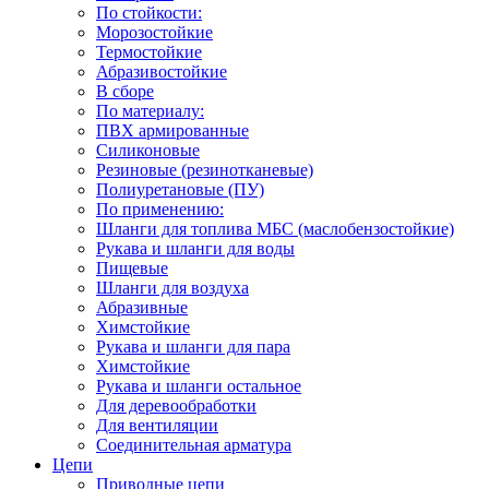
По стойкости:
Морозостойкие
Термостойкие
Абразивостойкие
В сборе
По материалу:
ПВХ армированные
Силиконовые
Резиновые (резинотканевые)
Полиуретановые (ПУ)
По применению:
Шланги для топлива МБС (маслобензостойкие)
Рукава и шланги для воды
Пищевые
Шланги для воздуха
Абразивные
Химстойкие
Рукава и шланги для пара
Химстойкие
Рукава и шланги остальное
Для деревообработки
Для вентиляции
Соединительная арматура
Цепи
Приводные цепи