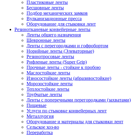
Пластиковые ленты
Бесшовные ленты
Подбор механических замков
Вулканизационные пресса
Оборудование для стыковки лент
Резинотканевые конвейерные ленты
Ленты общего назначения
Шевронные ленты
Ленты с перегородками и гофробортом
Норийные ленты (Элеваторные)
Резинотросовые ленты
Рифленые ленты (Super Grip)
Прочные ленты - стойкие к пробою
Маслостойкие ленты
Износостойкие ленты (абразивостойкие)
Морозостойкие ленты
Теплостойкие ленты
Трубчатые ленты
Ленты с поперечными перегородками (захватами)
Пищевые
Услуги по стыковке конвейерных лент
Металлургия
Оборудование и материалы для стыковки лент
Сельское хоз-во
Переработка