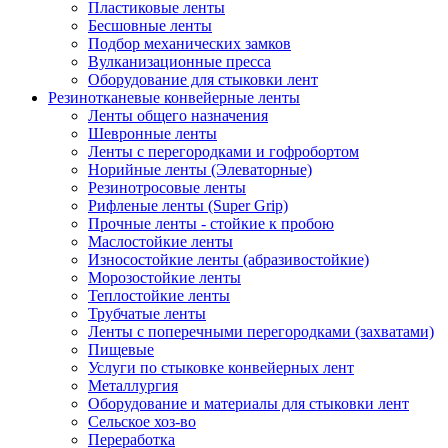
Пластиковые ленты
Бесшовные ленты
Подбор механических замков
Вулканизационные пресса
Оборудование для стыковки лент
Резинотканевые конвейерные ленты
Ленты общего назначения
Шевронные ленты
Ленты с перегородками и гофробортом
Норийные ленты (Элеваторные)
Резинотросовые ленты
Рифленые ленты (Super Grip)
Прочные ленты - стойкие к пробою
Маслостойкие ленты
Износостойкие ленты (абразивостойкие)
Морозостойкие ленты
Теплостойкие ленты
Трубчатые ленты
Ленты с поперечными перегородками (захватами)
Пищевые
Услуги по стыковке конвейерных лент
Металлургия
Оборудование и материалы для стыковки лент
Сельское хоз-во
Переработка