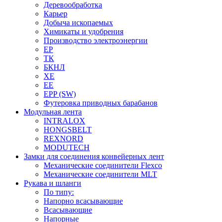
Деревообработка
Карьер
Добыча ископаемых
Химикаты и удобрения
Производство электроэнергии
EP
ТК
БКНЛ
XE
EE
EPP (SW)
Футеровка приводных барабанов
Модульная лента
INTRALOX
HONGSBELT
REXNORD
MODUTECH
Замки для соединения конвейерных лент
Механические соединители Flexco
Механические соединители MLT
Рукава и шланги
По типу:
Напорно всасывающие
Всасывающие
Напорные