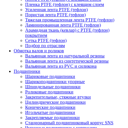
Пленка PTFE (тефлон) с клеящим слоем
Усиленная лента PTFE (тефлон)
Пористая лента PTFE (тефлон)
Тяжелая промышленная лента PTFE (тефлон)
Ламинированная лента PTFE (тефлон)
Арамидная ткань (кевлар) с PTFE (тефлон)
покрытием
Сетка PTFE (тефлон)
Подбор по отраслям
Обмотка валов и роликов
Вальянная лента из натуральной резины
Вальянная лента из синтетической резины
Вальянная лента из PVC и силикона
Подшипники
Шариковые подшипники
Шарикоподшипники упорные
Шпиндельные подшипники
Роликовые подшипники
Закрепительные, стяжные втулки
Цилиндрические подшипники
Конические подшипники
Игольчатые подшипники
Закрепляемые подшипники
Стационарный подшипниковый корпус SNS
Чугунные подшипники с корпусами