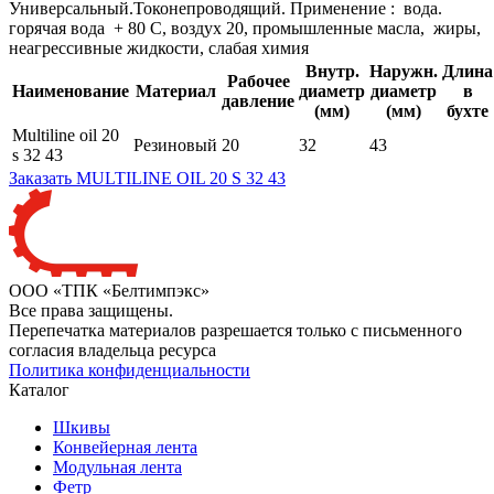
Универсальный.Токонепроводящий. Применение : вода.
горячая вода + 80 С, воздух 20, промышленные масла, жиры,
неагрессивные жидкости, слабая химия
Внутр.
Hаружн.
Длина
Рабочее
Наименование
Материал
диаметр
диаметр
в
давление
(мм)
(мм)
бухте
Multiline oil 20
Резиновый
20
32
43
s 32 43
Заказать MULTILINE OIL 20 S 32 43
ООО «ТПК «Белтимпэкс»
Все права защищены.
Перепечатка материалов разрешается только с письменного
согласия владельца ресурса
Политика конфиденциальности
Каталог
Шкивы
Конвейерная лента
Модульная лента
Фетр