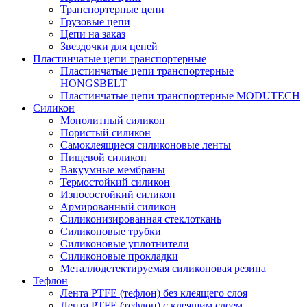
Транспортерные цепи
Грузовые цепи
Цепи на заказ
Звездочки для цепей
Пластинчатые цепи транспортерные
Пластинчатые цепи транспортерные
HONGSBELT
Пластинчатые цепи транспортерные MODUTECH
Силикон
Монолитный силикон
Пористый силикон
Самоклеящиеся силиконовые ленты
Пищевой силикон
Вакуумные мембраны
Термостойкий силикон
Износостойкий силикон
Армированный силикон
Силиконизированная стеклоткань
Силиконовые трубки
Силиконовые уплотнители
Силиконовые прокладки
Металлодетектируемая силиконовая резина
Тефлон
Лента PTFE (тефлон) без клеящего слоя
Лента PTFE (тефлон) с клеящим слоем