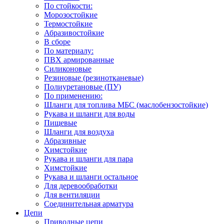
По стойкости:
Морозостойкие
Термостойкие
Абразивостойкие
В сборе
По материалу:
ПВХ армированные
Силиконовые
Резиновые (резинотканевые)
Полиуретановые (ПУ)
По применению:
Шланги для топлива МБС (маслобензостойкие)
Рукава и шланги для воды
Пищевые
Шланги для воздуха
Абразивные
Химстойкие
Рукава и шланги для пара
Химстойкие
Рукава и шланги остальное
Для деревообработки
Для вентиляции
Соединительная арматура
Цепи
Приводные цепи