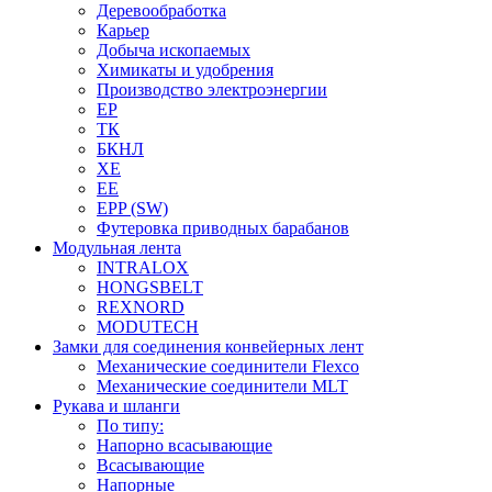
Деревообработка
Карьер
Добыча ископаемых
Химикаты и удобрения
Производство электроэнергии
EP
ТК
БКНЛ
XE
EE
EPP (SW)
Футеровка приводных барабанов
Модульная лента
INTRALOX
HONGSBELT
REXNORD
MODUTECH
Замки для соединения конвейерных лент
Механические соединители Flexco
Механические соединители MLT
Рукава и шланги
По типу:
Напорно всасывающие
Всасывающие
Напорные