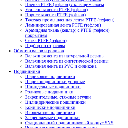
Пленка PTFE (тефлон) с клеящим слоем
Усиленная лента PTFE (тефлон)
Пористая лента PTFE (тефлон)
Тяжелая промышленная лента PTFE (тефлон)
Ламинированная лента PTFE (тефлон)
Арамидная ткань (кевлар) с PTFE (тефлон)
покрытием
Сетка PTFE (тефлон)
Подбор по отраслям
Обмотка валов и роликов
Вальянная лента из натуральной резины
Вальянная лента из синтетической резины
Вальянная лента из PVC и силикона
Подшипники
Шариковые подшипники
Шарикоподшипники упорные
Шпиндельные подшипники
Роликовые подшипники
Закрепительные, стяжные втулки
Цилиндрические подшипники
Конические подшипники
Игольчатые подшипники
Закрепляемые подшипники
Стационарный подшипниковый корпус SNS
Чугунные подшипники с корпусами