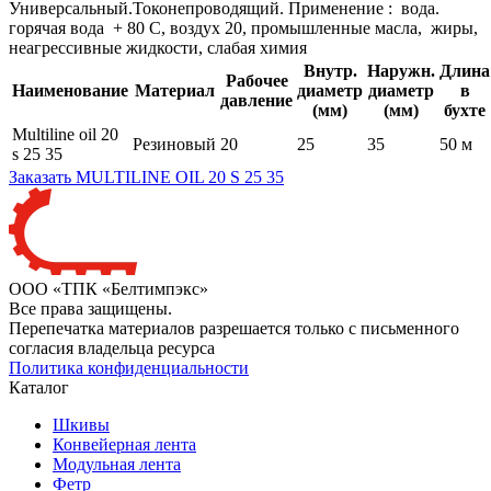
Универсальный.Токонепроводящий. Применение : вода.
горячая вода + 80 С, воздух 20, промышленные масла, жиры,
неагрессивные жидкости, слабая химия
Внутр.
Hаружн.
Длина
Рабочее
Наименование
Материал
диаметр
диаметр
в
давление
(мм)
(мм)
бухте
Multiline oil 20
Резиновый
20
25
35
50 м
s 25 35
Заказать MULTILINE OIL 20 S 25 35
ООО «ТПК «Белтимпэкс»
Все права защищены.
Перепечатка материалов разрешается только с письменного
согласия владельца ресурса
Политика конфиденциальности
Каталог
Шкивы
Конвейерная лента
Модульная лента
Фетр