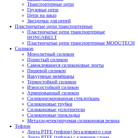
Транспортерные цепи
Грузовые цепи
Цепи на заказ
Звездочки для цепей
Пластинчатые цепи транспортерные
Пластинчатые цепи транспортерные
HONGSBELT
Пластинчатые цепи транспортерные MODUTECH
Силикон
Монолитный силикон
Пористый силикон
Самоклеящиеся силиконовые ленты
Пищевой силикон
Вакуумные мембраны
Термостойкий силикон
Износостойкий силикон
Армированный силикон
Силиконизированная стеклоткань
Силиконовые трубки
Силиконовые уплотнители
Силиконовые прокладки
Металлодетектируемая силиконовая резина
Тефлон
Лента PTFE (тефлон) без клеящего слоя
Лента PTFE (тефлон) с клеящим слоем