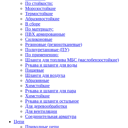
По стойкости:
Морозостойкие
Термостойкие
Абразивостойкие
В сборе
По материалу:
ПВХ армированные
Силиконовые
Резиновые (резинотканевые)
Полиуретановые (ПУ)
По применению:
Шланги для топлива МБС (маслобензостойкие)
Рукава и шланги для воды
Пищевые
Шланги для воздуха
Абразивные
Химстойкие
Рукава и шланги для пара
Химстойкие
Рукава и шланги остальное
Для деревообработки
Для вентиляции
Соединительная арматура
Цепи
Приводные цепи