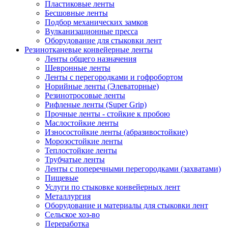
Пластиковые ленты
Бесшовные ленты
Подбор механических замков
Вулканизационные пресса
Оборудование для стыковки лент
Резинотканевые конвейерные ленты
Ленты общего назначения
Шевронные ленты
Ленты с перегородками и гофробортом
Норийные ленты (Элеваторные)
Резинотросовые ленты
Рифленые ленты (Super Grip)
Прочные ленты - стойкие к пробою
Маслостойкие ленты
Износостойкие ленты (абразивостойкие)
Морозостойкие ленты
Теплостойкие ленты
Трубчатые ленты
Ленты с поперечными перегородками (захватами)
Пищевые
Услуги по стыковке конвейерных лент
Металлургия
Оборудование и материалы для стыковки лент
Сельское хоз-во
Переработка