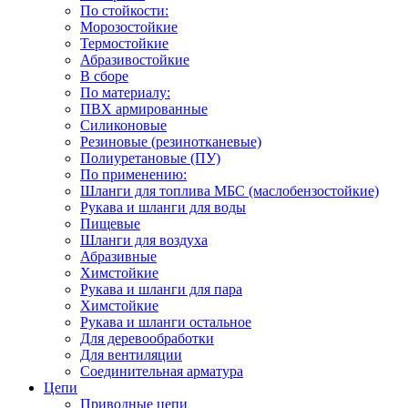
По стойкости:
Морозостойкие
Термостойкие
Абразивостойкие
В сборе
По материалу:
ПВХ армированные
Силиконовые
Резиновые (резинотканевые)
Полиуретановые (ПУ)
По применению:
Шланги для топлива МБС (маслобензостойкие)
Рукава и шланги для воды
Пищевые
Шланги для воздуха
Абразивные
Химстойкие
Рукава и шланги для пара
Химстойкие
Рукава и шланги остальное
Для деревообработки
Для вентиляции
Соединительная арматура
Цепи
Приводные цепи