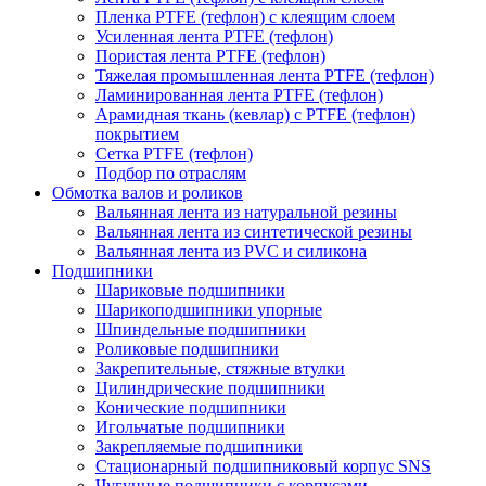
Пленка PTFE (тефлон) с клеящим слоем
Усиленная лента PTFE (тефлон)
Пористая лента PTFE (тефлон)
Тяжелая промышленная лента PTFE (тефлон)
Ламинированная лента PTFE (тефлон)
Арамидная ткань (кевлар) с PTFE (тефлон)
покрытием
Сетка PTFE (тефлон)
Подбор по отраслям
Обмотка валов и роликов
Вальянная лента из натуральной резины
Вальянная лента из синтетической резины
Вальянная лента из PVC и силикона
Подшипники
Шариковые подшипники
Шарикоподшипники упорные
Шпиндельные подшипники
Роликовые подшипники
Закрепительные, стяжные втулки
Цилиндрические подшипники
Конические подшипники
Игольчатые подшипники
Закрепляемые подшипники
Стационарный подшипниковый корпус SNS
Чугунные подшипники с корпусами