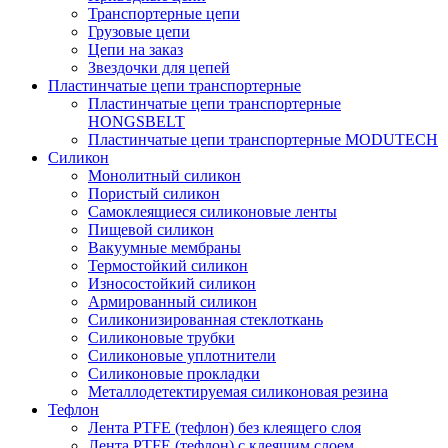
Транспортерные цепи
Грузовые цепи
Цепи на заказ
Звездочки для цепей
Пластинчатые цепи транспортерные
Пластинчатые цепи транспортерные
HONGSBELT
Пластинчатые цепи транспортерные MODUTECH
Силикон
Монолитный силикон
Пористый силикон
Самоклеящиеся силиконовые ленты
Пищевой силикон
Вакуумные мембраны
Термостойкий силикон
Износостойкий силикон
Армированный силикон
Силиконизированная стеклоткань
Силиконовые трубки
Силиконовые уплотнители
Силиконовые прокладки
Металлодетектируемая силиконовая резина
Тефлон
Лента PTFE (тефлон) без клеящего слоя
Лента PTFE (тефлон) с клеящим слоем