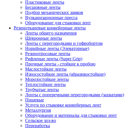
Пластиковые ленты
Бесшовные ленты
Подбор механических замков
Вулканизационные пресса
Оборудование для стыковки лент
Резинотканевые конвейерные ленты
Ленты общего назначения
Шевронные ленты
Ленты с перегородками и гофробортом
Норийные ленты (Элеваторные)
Резинотросовые ленты
Рифленые ленты (Super Grip)
Прочные ленты - стойкие к пробою
Маслостойкие ленты
Износостойкие ленты (абразивостойкие)
Морозостойкие ленты
Теплостойкие ленты
Трубчатые ленты
Ленты с поперечными перегородками (захватами)
Пищевые
Услуги по стыковке конвейерных лент
Металлургия
Оборудование и материалы для стыковки лент
Сельское хоз-во
Переработка