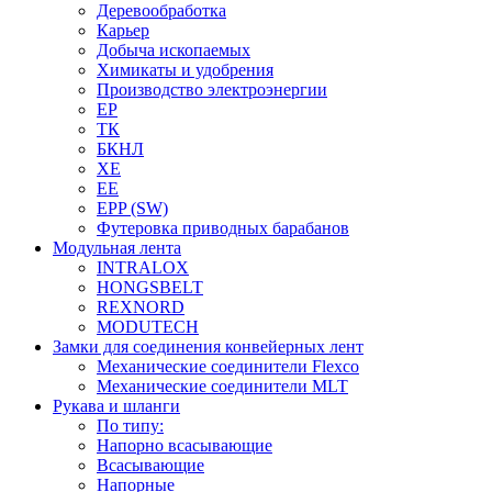
Деревообработка
Карьер
Добыча ископаемых
Химикаты и удобрения
Производство электроэнергии
EP
ТК
БКНЛ
XE
EE
EPP (SW)
Футеровка приводных барабанов
Модульная лента
INTRALOX
HONGSBELT
REXNORD
MODUTECH
Замки для соединения конвейерных лент
Механические соединители Flexco
Механические соединители MLT
Рукава и шланги
По типу:
Напорно всасывающие
Всасывающие
Напорные