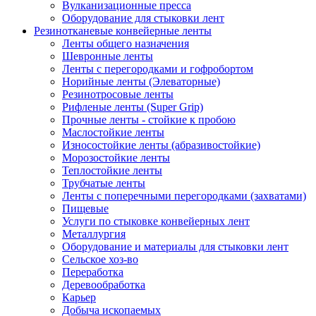
Вулканизационные пресса
Оборудование для стыковки лент
Резинотканевые конвейерные ленты
Ленты общего назначения
Шевронные ленты
Ленты с перегородками и гофробортом
Норийные ленты (Элеваторные)
Резинотросовые ленты
Рифленые ленты (Super Grip)
Прочные ленты - стойкие к пробою
Маслостойкие ленты
Износостойкие ленты (абразивостойкие)
Морозостойкие ленты
Теплостойкие ленты
Трубчатые ленты
Ленты с поперечными перегородками (захватами)
Пищевые
Услуги по стыковке конвейерных лент
Металлургия
Оборудование и материалы для стыковки лент
Сельское хоз-во
Переработка
Деревообработка
Карьер
Добыча ископаемых