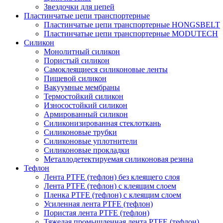
Звездочки для цепей
Пластинчатые цепи транспортерные
Пластинчатые цепи транспортерные HONGSBELT
Пластинчатые цепи транспортерные MODUTECH
Силикон
Монолитный силикон
Пористый силикон
Самоклеящиеся силиконовые ленты
Пищевой силикон
Вакуумные мембраны
Термостойкий силикон
Износостойкий силикон
Армированный силикон
Силиконизированная стеклоткань
Силиконовые трубки
Силиконовые уплотнители
Силиконовые прокладки
Металлодетектируемая силиконовая резина
Тефлон
Лента PTFE (тефлон) без клеящего слоя
Лента PTFE (тефлон) с клеящим слоем
Пленка PTFE (тефлон) с клеящим слоем
Усиленная лента PTFE (тефлон)
Пористая лента PTFE (тефлон)
Тяжелая промышленная лента PTFE (тефлон)