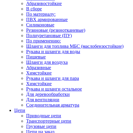
Абразивостойкие
В сборе
По материалу:
ПВХ армированные
Силиконовые
Резиновые (резинотканевые)
Полиуретановые (ПУ)
По применению:
Шланги для топлива МБС (маслобензостойкие)
Рукава и шланги для воды
Пищевые
Шланги для воздуха
Абразивные
Химстойкие
Рукава и шланги для пара
Химстойкие
Рукава и шланги остальное
Для деревообработки
Для вентиляции
Соединительная арматура
Цепи
Приводные цепи
Транспортерные цепи
Грузовые цепи
Цепи на заказ