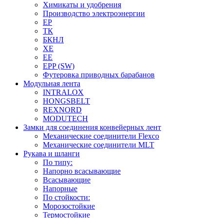
Химикаты и удобрения
Производство электроэнергии
EP
ТК
БКНЛ
XE
EE
EPP (SW)
Футеровка приводных барабанов
Модульная лента
INTRALOX
HONGSBELT
REXNORD
MODUTECH
Замки для соединения конвейерных лент
Механические соединители Flexco
Механические соединители MLT
Рукава и шланги
По типу:
Напорно всасывающие
Всасывающие
Напорные
По стойкости:
Морозостойкие
Термостойкие