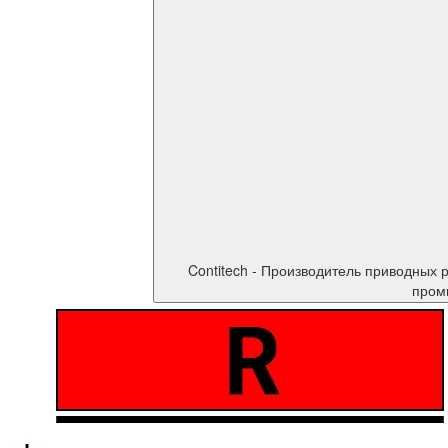
Contitech - Производитель приводных ремней, немецкое качество в каждом ремне. Contitech выпускает высокотехнологичные 
промы