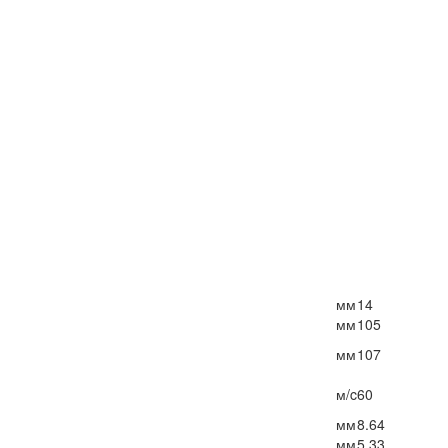
мм
14
мм
105
мм
107
м/c
60
мм
8.64
мм
5.33