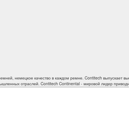
изделия для большинства
шленных отраслей. Contitech Continental - мировой лидер привод