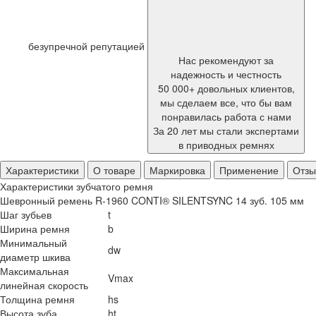
безупречной репутацией
Нас рекомендуют за
надежность и честность
50 000+ довольных клиентов,
мы сделаем все, что бы вам
понравилась работа с нами
За 20 лет мы стали экспертами
в приводных ремнях
Характеристики
О товаре
Маркировка
Применение
Отз
Характеристики зубчатого ремня
Шевронный ремень R-1960 CONTI® SILENTSYNC 14 зуб. 105 мм
Шаг зубьев
t
Ширина ремня
b
Минимальный
dw
диаметр шкива
Максимальная
Vmax
линейная скорость
Толщина ремня
hs
Высота зуба
ht