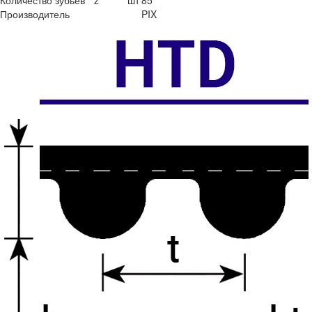
Количество зубьев
z
шт
85
Производитель
PIX