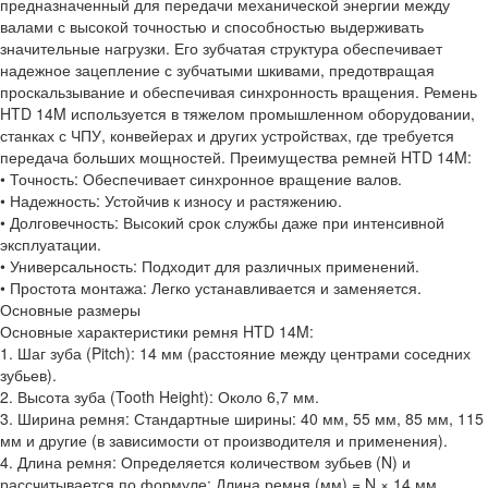
предназначенный для передачи механической энергии между
валами с высокой точностью и способностью выдерживать
значительные нагрузки. Его зубчатая структура обеспечивает
надежное зацепление с зубчатыми шкивами, предотвращая
проскальзывание и обеспечивая синхронность вращения. Ремень
HTD 14M используется в тяжелом промышленном оборудовании,
станках с ЧПУ, конвейерах и других устройствах, где требуется
передача больших мощностей. Преимущества ремней HTD 14M:
• Точность: Обеспечивает синхронное вращение валов.
• Надежность: Устойчив к износу и растяжению.
• Долговечность: Высокий срок службы даже при интенсивной
эксплуатации.
• Универсальность: Подходит для различных применений.
• Простота монтажа: Легко устанавливается и заменяется.
Основные размеры
Основные характеристики ремня HTD 14M:
1. Шаг зуба (Pitch): 14 мм (расстояние между центрами соседних
зубьев).
2. Высота зуба (Tooth Height): Около 6,7 мм.
3. Ширина ремня: Стандартные ширины: 40 мм, 55 мм, 85 мм, 115
мм и другие (в зависимости от производителя и применения).
4. Длина ремня: Определяется количеством зубьев (N) и
рассчитывается по формуле: Длина ремня (мм) = N × 14 мм.