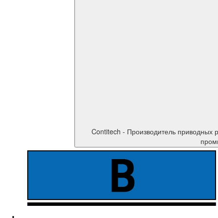
Contitech - Производитель приводных ремней, немецкое качество в каждом ремне. Contitech выпускает высокотехнологичные 
промы