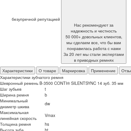
безупречной репутацией
Нас рекомендуют за
надежность и честность
50 000+ довольных клиентов,
мы сделаем все, что бы вам
понравилась работа с нами
За 20 лет мы стали экспертами
в приводных ремнях
Характеристики
О товаре
Маркировка
Применение
Отз
Характеристики зубчатого ремня
Шевронный ремень B-3500 CONTI® SILENTSYNC 14 зуб. 35 мм
Шаг зубьев
t
Ширина ремня
b
Минимальный
dw
диаметр шкива
Максимальная
Vmax
линейная скорость
Толщина ремня
hs
Высота зуба
ht