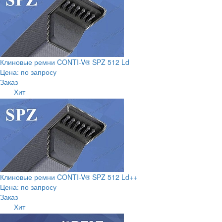
Клиновые ремни CONTI-V® SPZ 512 Ld
Цена: по запросу
Заказ
Хит
Клиновые ремни CONTI-V® SPZ 512 Ld++
Цена: по запросу
Заказ
Хит