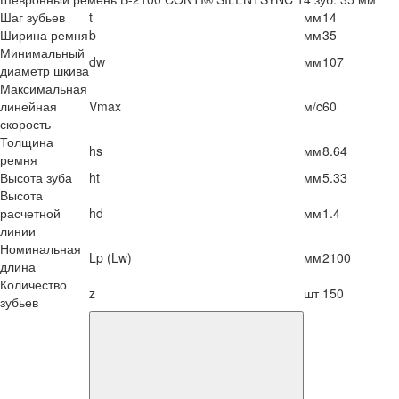
Шаг зубьев
t
мм
14
Ширина ремня
b
мм
35
Минимальный
dw
мм
107
диаметр шкива
Максимальная
линейная
Vmax
м/c
60
скорость
Толщина
hs
мм
8.64
ремня
Высота зуба
ht
мм
5.33
Высота
расчетной
hd
мм
1.4
линии
Номинальная
Lp (Lw)
мм
2100
длина
Количество
z
шт
150
зубьев