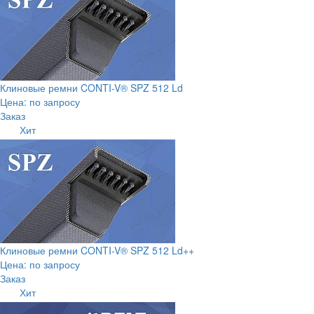
Клиновые ремни CONTI-V® SPZ 512 Ld
Цена: по запросу
Заказ
Хит
Клиновые ремни CONTI-V® SPZ 512 Ld++
Цена: по запросу
Заказ
Хит