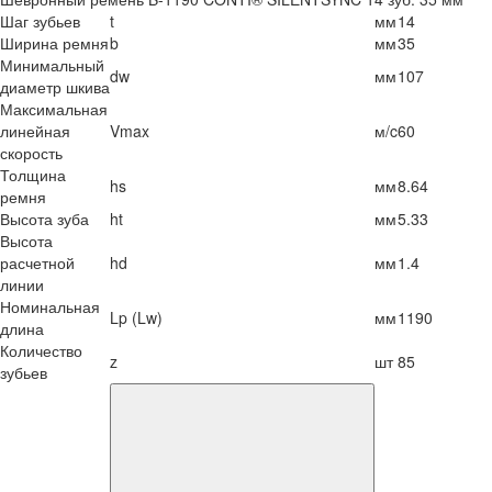
Шаг зубьев
t
мм
14
Ширина ремня
b
мм
35
Минимальный
dw
мм
107
диаметр шкива
Максимальная
линейная
Vmax
м/c
60
скорость
Толщина
hs
мм
8.64
ремня
Высота зуба
ht
мм
5.33
Высота
расчетной
hd
мм
1.4
линии
Номинальная
Lp (Lw)
мм
1190
длина
Количество
z
шт
85
зубьев