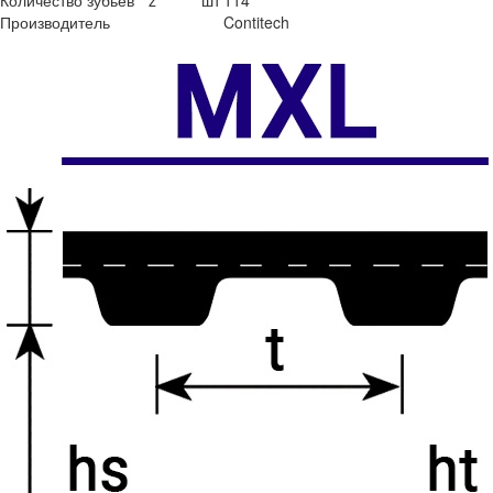
Количество зубьев
z
шт
114
Производитель
Contitech