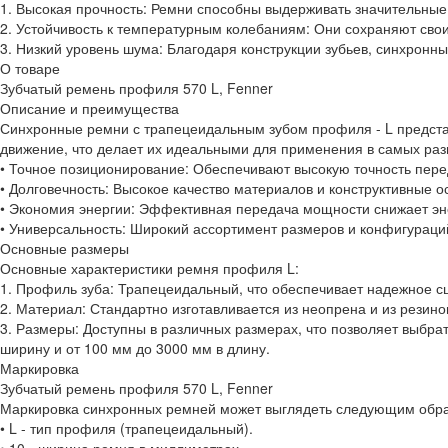
1. Высокая прочность: Ремни способны выдерживать значительные 
2. Устойчивость к температурным колебаниям: Они сохраняют свои
3. Низкий уровень шума: Благодаря конструкции зубьев, синхронн
О товаре
Зубчатый ремень профиля 570 L, Fenner
Описание и преимущества
Синхронные ремни с трапецеидальным зубом профиля - L предст
движение, что делает их идеальными для применения в самых ра
• Точное позиционирование: Обеспечивают высокую точность пере
• Долговечность: Высокое качество материалов и конструктивные 
• Экономия энергии: Эффективная передача мощности снижает эне
• Универсальность: Широкий ассортимент размеров и конфигураци
Основные размеры
Основные характеристики ремня профиля L:
1. Профиль зуба: Трапецеидальный, что обеспечивает надежное с
2. Материал: Стандартно изготавливается из неопрена и из резин
3. Размеры: Доступны в различных размерах, что позволяет выбра
ширину и от 100 мм до 3000 мм в длину.
Маркировка
Зубчатый ремень профиля 570 L, Fenner
Маркировка синхронных ремней может выглядеть следующим образо
• L - тип профиля (трапецеидальный).