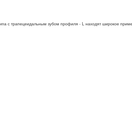
па с трапецеидальным зубом профиля - L находят широкое приме