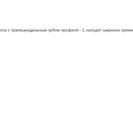
па с трапецеидальным зубом профиля - L находят широкое приме