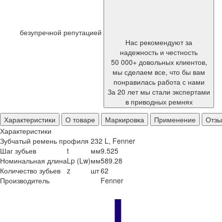
безупречной репутацией
Нас рекомендуют за
надежность и честность
50 000+ довольных клиентов,
мы сделаем все, что бы вам
понравилась работа с нами
За 20 лет мы стали экспертами
в приводных ремнях
Характеристики
О товаре
Маркировка
Применение
Отз
Характеристики
Зубчатый ремень профиля 232 L, Fenner
Шаг зубьев
t
мм
9.525
Номинальная длина
Lp (Lw)
мм
589.28
Количество зубьев
z
шт
62
Производитель
Fenner