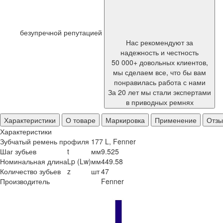
безупречной репутацией
Нас рекомендуют за
надежность и честность
50 000+ довольных клиентов,
мы сделаем все, что бы вам
понравилась работа с нами
За 20 лет мы стали экспертами
в приводных ремнях
Характеристики
О товаре
Маркировка
Применение
Отз
Характеристики
Зубчатый ремень профиля 177 L, Fenner
Шаг зубьев
t
мм
9.525
Номинальная длина
Lp (Lw)
мм
449.58
Количество зубьев
z
шт
47
Производитель
Fenner