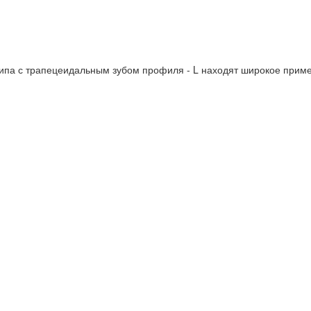
па с трапецеидальным зубом профиля - L находят широкое приме