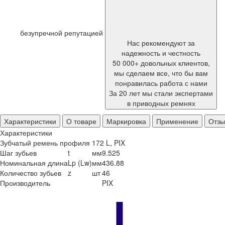
безупречной репутацией
Нас рекомендуют за
надежность и честность
50 000+ довольных клиентов,
мы сделаем все, что бы вам
понравилась работа с нами
За 20 лет мы стали экспертами
в приводных ремнях
Характеристики
О товаре
Маркировка
Применение
Отз
Характеристики
Зубчатый ремень профиля 172 L, PIX
Шаг зубьев
t
мм
9.525
Номинальная длина
Lp (Lw)
мм
436.88
Количество зубьев
z
шт
46
Производитель
PIX