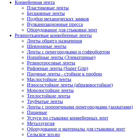
Конвейерная лента
Пластиковые ленты
Бесшовные ленты
Подбор механических замков
Вулканизационные пресса
Оборудование для стыковки лент
Резинотканевые конвейерные ленты
Ленты общего назначения
Шевронные ленты
Ленты с перегородками и гофробортом
Норийные ленты (Элеваторные)
Резинотросовые ленты
Рифленые ленты (Super Grip)
Прочные ленты - стойкие к пробою
Маслостойкие ленты
Износостойкие ленты (абразивостойкие)
Морозостойкие ленты
Теплостойкие ленты
Трубчатые ленты
Ленты с поперечными перегородками (захватами)
Пищевые
Услуги по стыковке конвейерных лент
Металлургия
Оборудование и материалы для стыковки лент
Сельское хоз-во