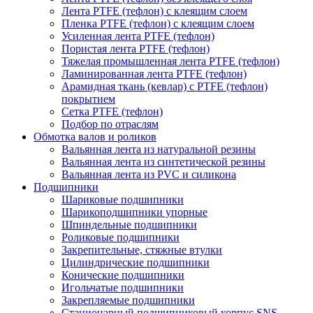
Лента PTFE (тефлон) с клеящим слоем
Пленка PTFE (тефлон) с клеящим слоем
Усиленная лента PTFE (тефлон)
Пористая лента PTFE (тефлон)
Тяжелая промышленная лента PTFE (тефлон)
Ламинированная лента PTFE (тефлон)
Арамидная ткань (кевлар) с PTFE (тефлон)
покрытием
Сетка PTFE (тефлон)
Подбор по отраслям
Обмотка валов и роликов
Вальянная лента из натуральной резины
Вальянная лента из синтетической резины
Вальянная лента из PVC и силикона
Подшипники
Шариковые подшипники
Шарикоподшипники упорные
Шпиндельные подшипники
Роликовые подшипники
Закрепительные, стяжные втулки
Цилиндрические подшипники
Конические подшипники
Игольчатые подшипники
Закрепляемые подшипники
Стационарный подшипниковый корпус SNS