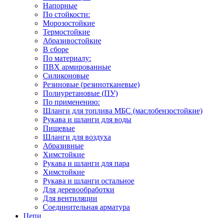
Напорные
По стойкости:
Морозостойкие
Термостойкие
Абразивостойкие
В сборе
По материалу:
ПВХ армированные
Силиконовые
Резиновые (резинотканевые)
Полиуретановые (ПУ)
По применению:
Шланги для топлива МБС (маслобензостойкие)
Рукава и шланги для воды
Пищевые
Шланги для воздуха
Абразивные
Химстойкие
Рукава и шланги для пара
Химстойкие
Рукава и шланги остальное
Для деревообработки
Для вентиляции
Соединительная арматура
Цепи