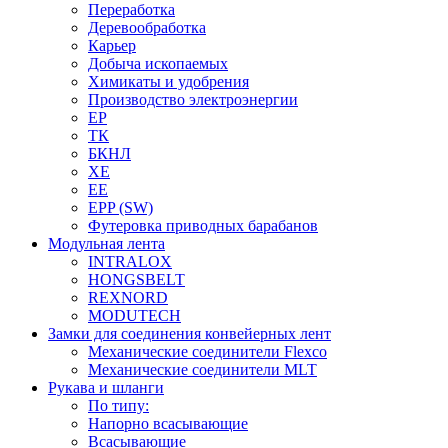
Переработка
Деревообработка
Карьер
Добыча ископаемых
Химикаты и удобрения
Производство электроэнергии
EP
ТК
БКНЛ
XE
EE
EPP (SW)
Футеровка приводных барабанов
Модульная лента
INTRALOX
HONGSBELT
REXNORD
MODUTECH
Замки для соединения конвейерных лент
Механические соединители Flexco
Механические соединители MLT
Рукава и шланги
По типу:
Напорно всасывающие
Всасывающие