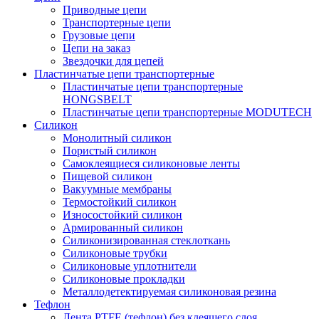
Приводные цепи
Транспортерные цепи
Грузовые цепи
Цепи на заказ
Звездочки для цепей
Пластинчатые цепи транспортерные
Пластинчатые цепи транспортерные
HONGSBELT
Пластинчатые цепи транспортерные MODUTECH
Силикон
Монолитный силикон
Пористый силикон
Самоклеящиеся силиконовые ленты
Пищевой силикон
Вакуумные мембраны
Термостойкий силикон
Износостойкий силикон
Армированный силикон
Силиконизированная стеклоткань
Силиконовые трубки
Силиконовые уплотнители
Силиконовые прокладки
Металлодетектируемая силиконовая резина
Тефлон
Лента PTFE (тефлон) без клеящего слоя