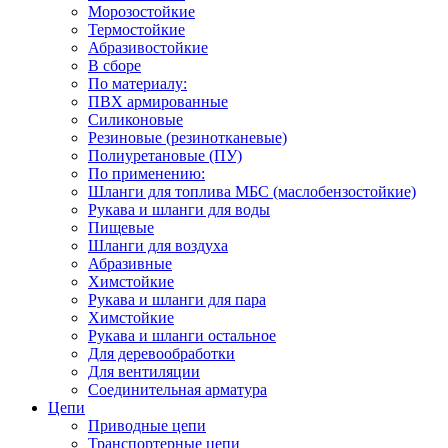
Морозостойкие
Термостойкие
Абразивостойкие
В сборе
По материалу:
ПВХ армированные
Силиконовые
Резиновые (резинотканевые)
Полиуретановые (ПУ)
По применению:
Шланги для топлива МБС (маслобензостойкие)
Рукава и шланги для воды
Пищевые
Шланги для воздуха
Абразивные
Химстойкие
Рукава и шланги для пара
Химстойкие
Рукава и шланги остальное
Для деревообработки
Для вентиляции
Соединительная арматура
Цепи
Приводные цепи
Транспортерные цепи