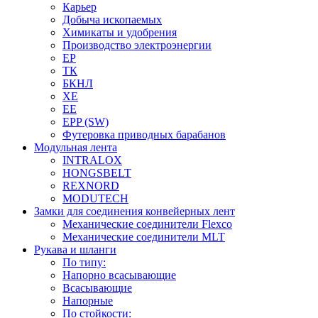
Карьер
Добыча ископаемых
Химикаты и удобрения
Производство электроэнергии
EP
ТК
БКНЛ
XE
EE
EPP (SW)
Футеровка приводных барабанов
Модульная лента
INTRALOX
HONGSBELT
REXNORD
MODUTECH
Замки для соединения конвейерных лент
Механические соединители Flexco
Механические соединители MLT
Рукава и шланги
По типу:
Напорно всасывающие
Всасывающие
Напорные
По стойкости: