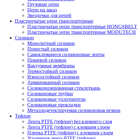
Грузовые цепи
Цепи на заказ
Звездочки для цепей
Пластинчатые цепи транспортерные
Пластинчатые цепи транспортерные HONGSBELT
Пластинчатые цепи транспортерные MODUTECH
Силикон
Монолитный силикон
Пористый силикон
Самоклеящиеся силиконовые ленты
Пищевой силикон
Вакуумные мембраны
Термостойкий силикон
Износостойкий силикон
Армированный силикон
Силиконизированная стеклоткань
Силиконовые трубки
Силиконовые уплотнители
Силиконовые прокладки
Металлодетектируемая силиконовая резина
Тефлон
Лента PTFE (тефлон) без клеящего слоя
Лента PTFE (тефлон) с клеящим слоем
Пленка PTFE (тефлон) с клеящим слоем
Усиленная лента PTFE (тефлон)