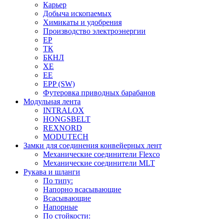
Карьер
Добыча ископаемых
Химикаты и удобрения
Производство электроэнергии
EP
ТК
БКНЛ
XE
EE
EPP (SW)
Футеровка приводных барабанов
Модульная лента
INTRALOX
HONGSBELT
REXNORD
MODUTECH
Замки для соединения конвейерных лент
Механические соединители Flexco
Механические соединители MLT
Рукава и шланги
По типу:
Напорно всасывающие
Всасывающие
Напорные
По стойкости: