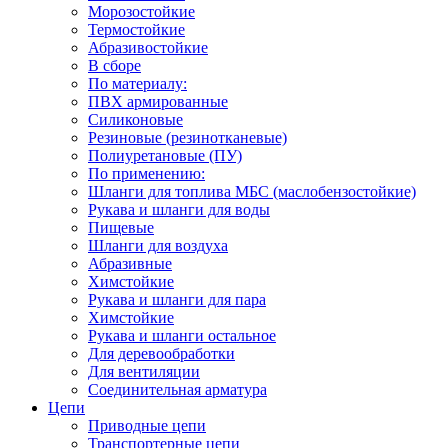
Морозостойкие
Термостойкие
Абразивостойкие
В сборе
По материалу:
ПВХ армированные
Силиконовые
Резиновые (резинотканевые)
Полиуретановые (ПУ)
По применению:
Шланги для топлива МБС (маслобензостойкие)
Рукава и шланги для воды
Пищевые
Шланги для воздуха
Абразивные
Химстойкие
Рукава и шланги для пара
Химстойкие
Рукава и шланги остальное
Для деревообработки
Для вентиляции
Соединительная арматура
Цепи
Приводные цепи
Транспортерные цепи