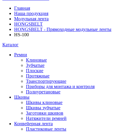
Главная
Наша продукция
Модульная лента
HONGSBELT
HONGSBELT - Прямоходные модульные ленты
HS-100
Каталог
Ремни
Клиновые
Зубчатые
Плоские
Протяжные
Транспортирующие
Приборы для монтажа и контроля
Полиуретановые
Шкивы
Шкивы клиновые
Шкивы зубчатые
Заготовки шкивов
Натяжители ремней
Конвейерная лента
Пластиковые ленты