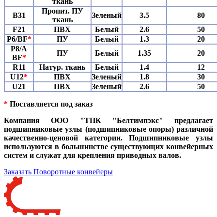
ткань
Пропит. ПУ
B31
Зеленый
3.5
80
ткань
F21
ПВХ
Белый
2.6
50
P6/BF
*
ПУ
Белый
1.3
20
P8/A
ПУ
Белый
1.35
20
BF
*
R11
Натур. ткань
Белый
1.4
12
U12
*
ПВХ
Зеленый
1.8
30
U21
ПВХ
Зеленый
2.6
50
*
Поставляется под заказ
Компания ООО "ТПК "Белтимпэкс" предлагает
подшипниковые узлы (подшипниковые опоры) различной
качественно-ценовой категории. Подшипниковые узлы
используются в большинстве существующих конвейерных
систем и служат для крепления приводных валов.
Заказать Поворотные конвейеры