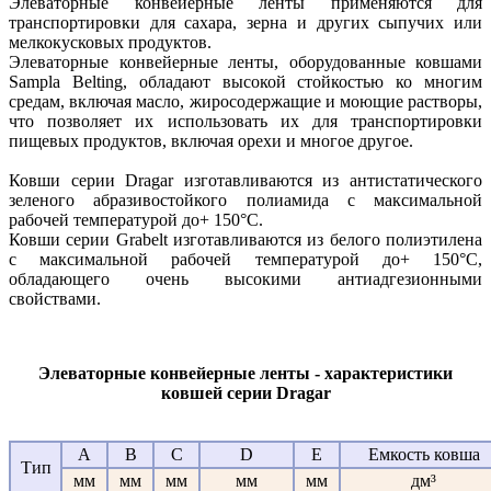
Элеваторные конвейерные ленты применяются для
транспортировки для сахара, зерна и других сыпучих или
мелкокусковых продуктов.
Элеваторные конвейерные ленты, оборудованные ковшами
Sampla Belting, обладают высокой стойкостью ко многим
средам, включая масло, жиросодержащие и моющие растворы,
что позволяет их использовать их для транспортировки
пищевых продуктов, включая орехи и многое другое.
Ковши серии Dragar изготавливаются из антистатического
зеленого абразивостойкого полиамида с максимальной
рабочей температурой до+ 150°C.
Ковши серии Grabelt изготавливаются из белого полиэтилена
с максимальной рабочей температурой до+ 150°C,
обладающего очень высокими антиадгезионными
свойствами.
Элеваторные конвейерные ленты - характеристики
ковшей серии Dragar
A
B
C
D
E
Емкость ковша
Тип
мм
мм
мм
мм
мм
дм³