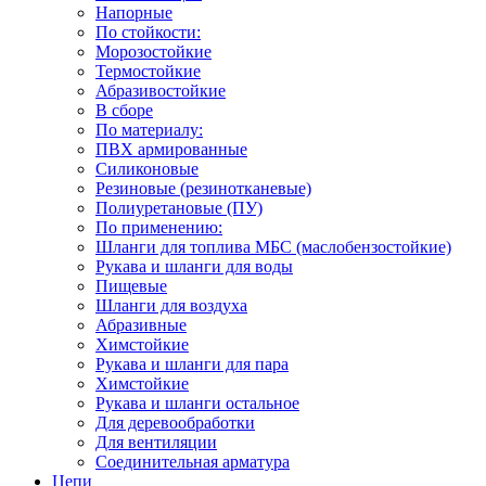
Напорные
По стойкости:
Морозостойкие
Термостойкие
Абразивостойкие
В сборе
По материалу:
ПВХ армированные
Силиконовые
Резиновые (резинотканевые)
Полиуретановые (ПУ)
По применению:
Шланги для топлива МБС (маслобензостойкие)
Рукава и шланги для воды
Пищевые
Шланги для воздуха
Абразивные
Химстойкие
Рукава и шланги для пара
Химстойкие
Рукава и шланги остальное
Для деревообработки
Для вентиляции
Соединительная арматура
Цепи