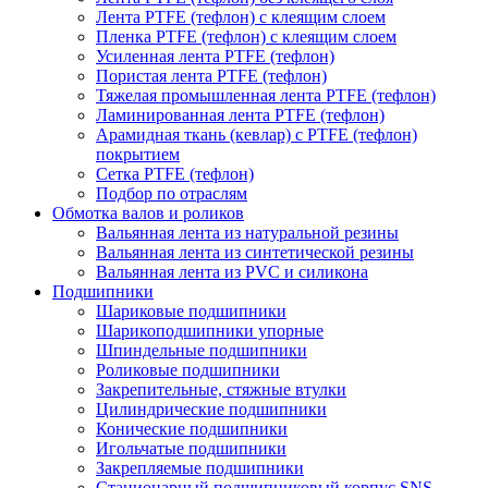
Лента PTFE (тефлон) с клеящим слоем
Пленка PTFE (тефлон) с клеящим слоем
Усиленная лента PTFE (тефлон)
Пористая лента PTFE (тефлон)
Тяжелая промышленная лента PTFE (тефлон)
Ламинированная лента PTFE (тефлон)
Арамидная ткань (кевлар) с PTFE (тефлон)
покрытием
Сетка PTFE (тефлон)
Подбор по отраслям
Обмотка валов и роликов
Вальянная лента из натуральной резины
Вальянная лента из синтетической резины
Вальянная лента из PVC и силикона
Подшипники
Шариковые подшипники
Шарикоподшипники упорные
Шпиндельные подшипники
Роликовые подшипники
Закрепительные, стяжные втулки
Цилиндрические подшипники
Конические подшипники
Игольчатые подшипники
Закрепляемые подшипники
Стационарный подшипниковый корпус SNS