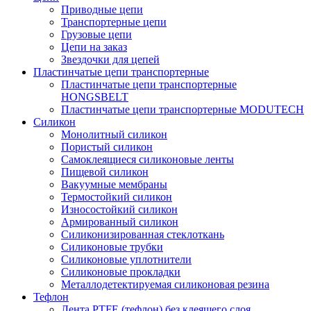
Приводные цепи
Транспортерные цепи
Грузовые цепи
Цепи на заказ
Звездочки для цепей
Пластинчатые цепи транспортерные
Пластинчатые цепи транспортерные
HONGSBELT
Пластинчатые цепи транспортерные MODUTECH
Силикон
Монолитный силикон
Пористый силикон
Самоклеящиеся силиконовые ленты
Пищевой силикон
Вакуумные мембраны
Термостойкий силикон
Износостойкий силикон
Армированный силикон
Силиконизированная стеклоткань
Силиконовые трубки
Силиконовые уплотнители
Силиконовые прокладки
Металлодетектируемая силиконовая резина
Тефлон
Лента PTFE (тефлон) без клеящего слоя