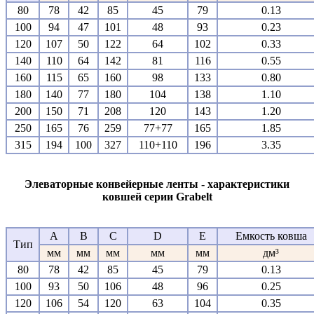
80
78
42
85
45
79
0.13
100
94
47
101
48
93
0.23
120
107
50
122
64
102
0.33
140
110
64
142
81
116
0.55
160
115
65
160
98
133
0.80
180
140
77
180
104
138
1.10
200
150
71
208
120
143
1.20
250
165
76
259
77+77
165
1.85
315
194
100
327
110+110
196
3.35
Элеваторные конвейерные ленты - характеристики
ковшей серии Grabelt
A
B
C
D
E
Емкость ковша
Тип
мм
мм
мм
мм
мм
дм³
80
78
42
85
45
79
0.13
100
93
50
106
48
96
0.25
120
106
54
120
63
104
0.35