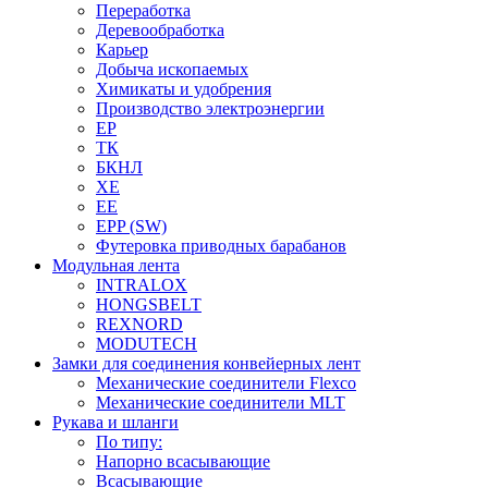
Переработка
Деревообработка
Карьер
Добыча ископаемых
Химикаты и удобрения
Производство электроэнергии
EP
ТК
БКНЛ
XE
EE
EPP (SW)
Футеровка приводных барабанов
Модульная лента
INTRALOX
HONGSBELT
REXNORD
MODUTECH
Замки для соединения конвейерных лент
Механические соединители Flexco
Механические соединители MLT
Рукава и шланги
По типу:
Напорно всасывающие
Всасывающие