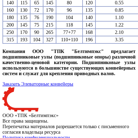
140
115
65
145
80
120
0.55
160
130
72
170
96
135
0.85
180
135
76
190
104
140
1.10
200
145
75
215
118
145
1.22
250
170
90
265
77+77
168
2.10
315
193
104
327
110+110
196
3.35
Компания ООО "ТПК "Белтимпэкс" предлагает
подшипниковые узлы (подшипниковые опоры) различной
качественно-ценовой категории. Подшипниковые узлы
используются в большинстве существующих конвейерных
систем и служат для крепления приводных валов.
Заказать Элеваторные конвейеры
ООО «ТПК «Белтимпэкс»
Все права защищены.
Перепечатка материалов разрешается только с письменного
согласия владельца ресурса
Политика конфиденциальности