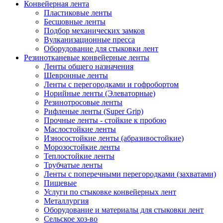
Конвейерная лента
Пластиковые ленты
Бесшовные ленты
Подбор механических замков
Вулканизационные пресса
Оборудование для стыковки лент
Резинотканевые конвейерные ленты
Ленты общего назначения
Шевронные ленты
Ленты с перегородками и гофробортом
Норийные ленты (Элеваторные)
Резинотросовые ленты
Рифленые ленты (Super Grip)
Прочные ленты - стойкие к пробою
Маслостойкие ленты
Износостойкие ленты (абразивостойкие)
Морозостойкие ленты
Теплостойкие ленты
Трубчатые ленты
Ленты с поперечными перегородками (захватами)
Пищевые
Услуги по стыковке конвейерных лент
Металлургия
Оборудование и материалы для стыковки лент
Сельское хоз-во