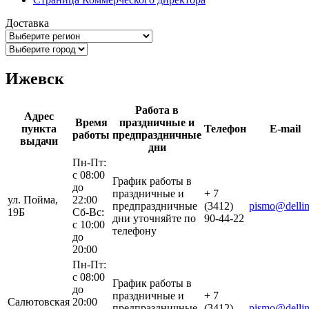
Доставка
Ижевск
Работа в
Адрес
Время
праздничные и
пункта
Телефон
E-mail
работы
предпраздничные
выдачи
дни
Пн-Пт:
с 08:00
График работы в
до
праздничные и
+ 7
ул. Пойма,
22:00
предпраздничные
(3412)
pismo@dellin
19Б
Сб-Вс:
дни уточняйте по
90-44-22
с 10:00
телефону
до
20:00
Пн-Пт:
с 08:00
График работы в
до
праздничные и
+ 7
Салютовская
20:00
предпраздничные
(3412)
pismo@dellin