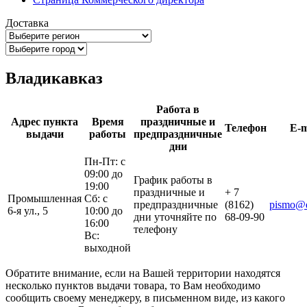
Доставка
Владикавказ
Работа в
Адрес пункта
Время
праздничные и
Телефон
E-m
выдачи
работы
предпраздничные
дни
Пн-Пт: с
09:00 до
График работы в
19:00
праздничные и
+ 7
Промышленная
Сб: с
предпраздничные
(8162)
pismo@d
6-я ул., 5
10:00 до
дни уточняйте по
68-09-90
16:00
телефону
Вс:
выходной
Обратите внимание, если на Вашей территории находятся
несколько пунктов выдачи товара, то Вам необходимо
сообщить своему менеджеру, в письменном виде, из какого