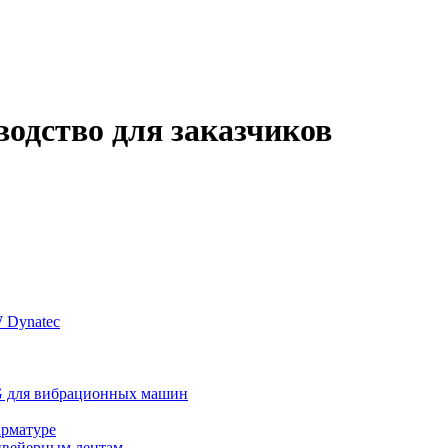
водство для заказчиков
 Dynatec
 для вибрационных машин
арматуре
нвейерным лентам