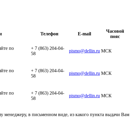
Часовой
и
Телефон
E-mail
пояс
яйте по
+ 7 (863) 204-04-
pismo@dellin.ru
МСК
58
яйте по
+ 7 (863) 204-04-
pismo@dellin.ru
МСК
58
яйте по
+ 7 (863) 204-04-
pismo@dellin.ru
МСК
58
у менеджеру, в письменном виде, из какого пункта выдачи Вам