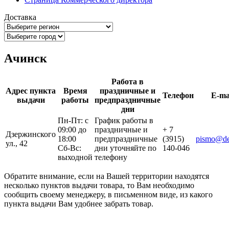
Доставка
Ачинск
Работа в
Адрес пункта
Время
праздничные и
Телефон
E-ma
выдачи
работы
предпраздничные
дни
Пн-Пт: с
График работы в
09:00 до
праздничные и
+ 7
Дзержинского
18:00
предпраздничные
(3915)
pismo@del
ул., 42
Сб-Вс:
дни уточняйте по
140-046
выходной
телефону
Обратите внимание, если на Вашей территории находятся
несколько пунктов выдачи товара, то Вам необходимо
сообщить своему менеджеру, в письменном виде, из какого
пункта выдачи Вам удобнее забрать товар.