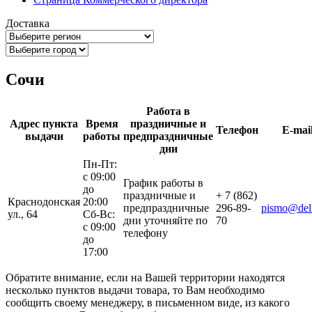
Доставка
Сочи
Работа в
Адрес пункта
Время
праздничные и
Телефон
E-mai
выдачи
работы
предпраздничные
дни
Пн-Пт:
с 09:00
График работы в
до
праздничные и
+ 7 (862)
Краснодонская
20:00
предпраздничные
296-89-
pismo@dell
ул., 64
Сб-Вс:
дни уточняйте по
70
с 09:00
телефону
до
17:00
Обратите внимание, если на Вашей территории находятся
несколько пунктов выдачи товара, то Вам необходимо
сообщить своему менеджеру, в письменном виде, из какого