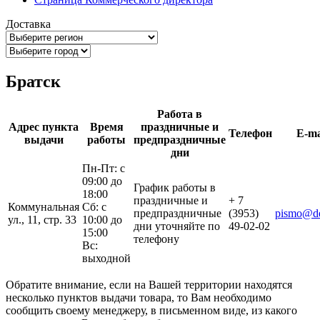
Доставка
Братск
Работа в
Адрес пункта
Время
праздничные и
Телефон
E-ma
выдачи
работы
предпраздничные
дни
Пн-Пт: с
09:00 до
График работы в
18:00
праздничные и
+ 7
Коммунальная
Сб: с
предпраздничные
(3953)
pismo@del
ул., 11, стр. 33
10:00 до
дни уточняйте по
49-02-02
15:00
телефону
Вс:
выходной
Обратите внимание, если на Вашей территории находятся
несколько пунктов выдачи товара, то Вам необходимо
сообщить своему менеджеру, в письменном виде, из какого