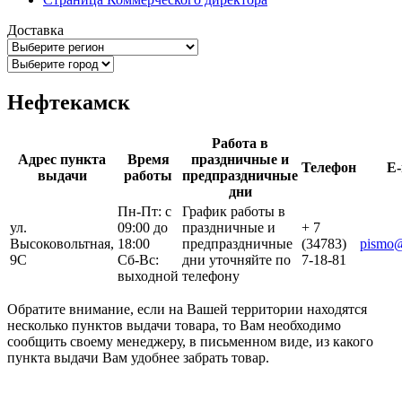
Доставка
Нефтекамск
Работа в
Адрес пункта
Время
праздничные и
Телефон
E-
выдачи
работы
предпраздничные
дни
Пн-Пт: с
График работы в
ул.
09:00 до
праздничные и
+ 7
Высоковольтная,
18:00
предпраздничные
(34783)
pismo@
9С
Сб-Вс:
дни уточняйте по
7-18-81
выходной
телефону
Обратите внимание, если на Вашей территории находятся
несколько пунктов выдачи товара, то Вам необходимо
сообщить своему менеджеру, в письменном виде, из какого
пункта выдачи Вам удобнее забрать товар.