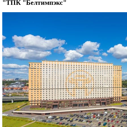
"ТПК "Белтимпэкс"