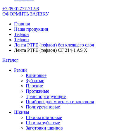
+7 (800) 777-71-98
ОФОРМИТЬ ЗАЯВКУ
Главная
Наша продукция
Тефлон
Тефлон
Лента PTFE (тефлон) без клеящего слоя
Лента PTFE (тефлон) CF 214-1 AS X
Каталог
Ремни
Клиновые
Зубчатые
Плоские
Протяжные
Транспортирующие
Приборы для монтажа и контроля
Полиуретановые
Шкивы
Шкивы клиновые
Шкивы зубчатые
Заготовки шкивов