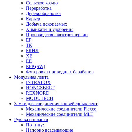
Сельское хоз-во
Переработка
Деревообработка
Карьер
Добыча ископаемых
Химикаты и удобрения
Производство электроэнергии
EP
ТК
БКНЛ
XE
EE
EPP (SW)
Футеровка приводных барабанов
Модульная лента
INTRALOX
HONGSBELT
REXNORD
MODUTECH
Замки для соединения конвейерных лент
Механические соединители Flexco
Механические соединители MLT
Рукава и шланги
По типу:
Напорно всасывающие