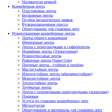
Натяжители ремней
Конвейерная лента
Пластиковые ленты
Бесшовные ленты
Подбор механических замков
Вулканизационные пресса
Оборудование для стыковки лент
Резинотканевые конвейерные ленты
Ленты общего назначения
Шевронные ленты
Ленты с перегородками и гофробортом
Норийные ленты (Элеваторные)
Резинотросовые ленты
Рифленые ленты (Super Grip)
Прочные ленты - стойкие к пробою
Маслостойкие ленты
Износостойкие ленты (абразивостойкие)
Морозостойкие ленты
Теплостойкие ленты
Трубчатые ленты
Ленты с поперечными перегородками (захватами)
Пищевые
Услуги по стыковке конвейерных лент
Металлургия
Оборудование и материалы для стыковки лент