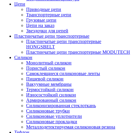
Цепи
Приводные цепи
Транспортерные цепи
Грузовые цепи
Цепи на заказ
Звездочки для цепей
Пластинчатые цепи транспортерные
Пластинчатые цепи транспортерные
HONGSBELT
Пластинчатые цепи транспортерные MODUTECH
Силикон
Монолитный силикон
Пористый силикон
Самоклеящиеся силиконовые ленты
Пищевой силикон
Вакуумные мембраны
Термостойкий силикон
Износостойкий силикон
Армированный силикон
Силиконизированная стеклоткань
Силиконовые трубки
Силиконовые уплотнители
Силиконовые прокладки
Металлодетектируемая силиконовая резина
Тефлон