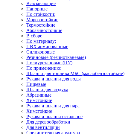
Всасывающие
Напорные
По стойкости:
Морозостойкие
Термостойкие
Абразивостойкие
В сборе
По материалу:
ПВХ армированные
Силиконовые
Резиновые (резинотканевые)
Полиуретановые (ПУ)
По применению:
Шланги для топлива МБС (маслобензостойкие)
Рукава и шланги для воды
Пищевые
Шланги для воздуха
Абразивные
Химстойкие
Рукава и шланги для пара
Химстойкие
Рукава и шланги остальное
Для деревообработки
Для вентиляции
Соединительная арматура