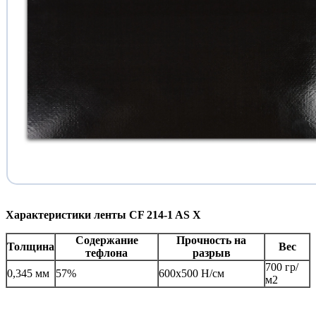
Характеристики ленты CF 214-1 AS X
Содержание
Прочность на
Толщина
Вес
тефлона
разрыв
700 гр/
0,345 мм
57%
600х500 Н/см
м2