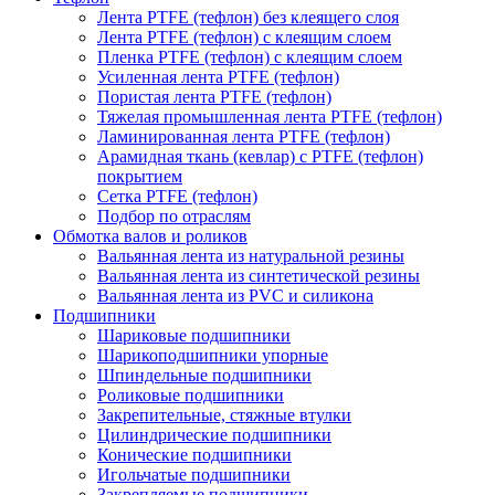
Лента PTFE (тефлон) без клеящего слоя
Лента PTFE (тефлон) с клеящим слоем
Пленка PTFE (тефлон) с клеящим слоем
Усиленная лента PTFE (тефлон)
Пористая лента PTFE (тефлон)
Тяжелая промышленная лента PTFE (тефлон)
Ламинированная лента PTFE (тефлон)
Арамидная ткань (кевлар) с PTFE (тефлон)
покрытием
Сетка PTFE (тефлон)
Подбор по отраслям
Обмотка валов и роликов
Вальянная лента из натуральной резины
Вальянная лента из синтетической резины
Вальянная лента из PVC и силикона
Подшипники
Шариковые подшипники
Шарикоподшипники упорные
Шпиндельные подшипники
Роликовые подшипники
Закрепительные, стяжные втулки
Цилиндрические подшипники
Конические подшипники
Игольчатые подшипники
Закрепляемые подшипники